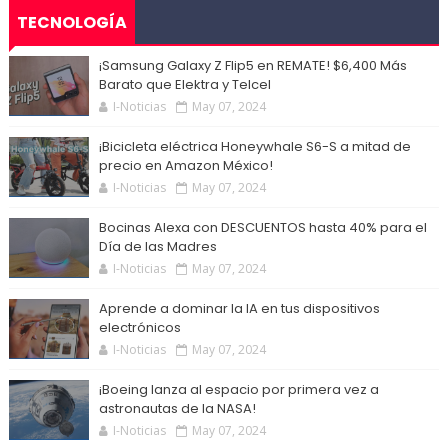
TECNOLOGÍA
¡Samsung Galaxy Z Flip5 en REMATE! $6,400 Más
Barato que Elektra y Telcel
I-Noticias
May 07, 2024
¡Bicicleta eléctrica Honeywhale S6-S a mitad de
precio en Amazon México!
I-Noticias
May 07, 2024
Bocinas Alexa con DESCUENTOS hasta 40% para el
Día de las Madres
I-Noticias
May 07, 2024
Aprende a dominar la IA en tus dispositivos
electrónicos
I-Noticias
May 07, 2024
¡Boeing lanza al espacio por primera vez a
astronautas de la NASA!
I-Noticias
May 07, 2024