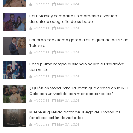
I-Noticias
May 07, 2024
Paul Stanley comparte un momento divertido
durante la ecografía de su bebé
I-Noticias
May 07, 2024
Eduardo Yaez llama gorda a esta querida actriz de
Televisa
I-Noticias
May 07, 2024
Peso pluma rompe el silencio sobre su “relación”
con Anitta
I-Noticias
May 07, 2024
¿Quién es Mona Patel la joven que arrasó en la MET
Gala con un vestido con mariposas reales?
I-Noticias
May 07, 2024
Muere el querido actor de Juego de Tronos los
fanáticos están devastados
I-Noticias
May 07, 2024