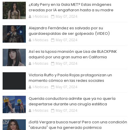
¿Katy Perry en la Gala MET? Estas imágenes
creadas por IA engañaron hasta a su madre
I-Noticias
May 07, 2024
Alejandro Fernández es salvado por su
guardaespaldas de ser golpeado (VIDEO)
I-Noticias
May 07, 2024
Así es la lujosa mansión que Lisa de BLACKPINK
adquirió por una gran suma en California
I-Noticias
May 07, 2024
Victoria Ruffo y Paola Rojas protagonizan un
momento cómico en las redes sociales
I-Noticias
May 07, 2024
Querida conductora admite que ya no quería
despertarse durante una cirugía estética
I-Noticias
May 07, 2024
¡Sofá Vergara busca nuera! Pero con una condición
"absurda" que ha generado polémica