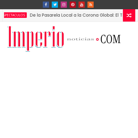
De la Pasarela Local a la Corona Global: El Triunfo de Fáti
ULOS