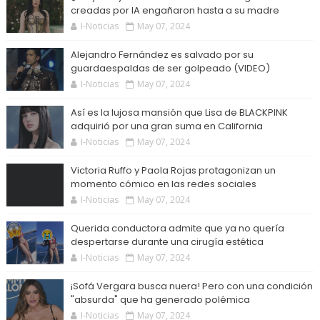
creadas por IA engañaron hasta a su madre
I-Noticias
May 07, 2024
Alejandro Fernández es salvado por su
guardaespaldas de ser golpeado (VIDEO)
I-Noticias
May 07, 2024
Así es la lujosa mansión que Lisa de BLACKPINK
adquirió por una gran suma en California
I-Noticias
May 07, 2024
Victoria Ruffo y Paola Rojas protagonizan un
momento cómico en las redes sociales
I-Noticias
May 07, 2024
Querida conductora admite que ya no quería
despertarse durante una cirugía estética
I-Noticias
May 07, 2024
¡Sofá Vergara busca nuera! Pero con una condición
"absurda" que ha generado polémica
I-Noticias
May 07, 2024