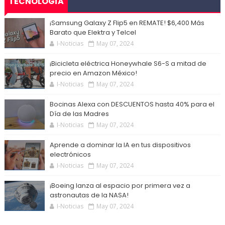
TECNOLOGÍA
¡Samsung Galaxy Z Flip5 en REMATE! $6,400 Más
Barato que Elektra y Telcel
I-Noticias
May 07, 2024
¡Bicicleta eléctrica Honeywhale S6-S a mitad de
precio en Amazon México!
I-Noticias
May 07, 2024
Bocinas Alexa con DESCUENTOS hasta 40% para el
Día de las Madres
I-Noticias
May 07, 2024
Aprende a dominar la IA en tus dispositivos
electrónicos
I-Noticias
May 07, 2024
¡Boeing lanza al espacio por primera vez a
astronautas de la NASA!
I-Noticias
May 07, 2024