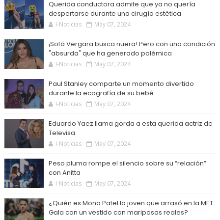
Querida conductora admite que ya no quería
despertarse durante una cirugía estética
I-Noticias
May 07, 2024
¡Sofá Vergara busca nuera! Pero con una condición
"absurda" que ha generado polémica
I-Noticias
May 07, 2024
Paul Stanley comparte un momento divertido
durante la ecografía de su bebé
I-Noticias
May 07, 2024
Eduardo Yaez llama gorda a esta querida actriz de
Televisa
I-Noticias
May 07, 2024
Peso pluma rompe el silencio sobre su “relación”
con Anitta
I-Noticias
May 07, 2024
¿Quién es Mona Patel la joven que arrasó en la MET
Gala con un vestido con mariposas reales?