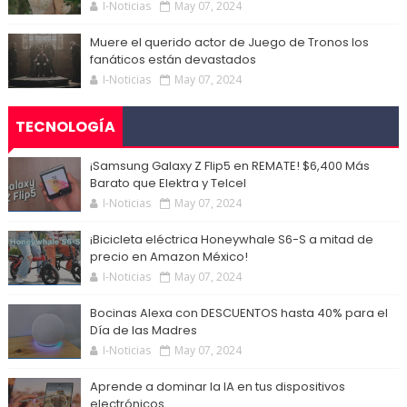
I-Noticias
May 07, 2024
Muere el querido actor de Juego de Tronos los
fanáticos están devastados
I-Noticias
May 07, 2024
TECNOLOGÍA
¡Samsung Galaxy Z Flip5 en REMATE! $6,400 Más
Barato que Elektra y Telcel
I-Noticias
May 07, 2024
¡Bicicleta eléctrica Honeywhale S6-S a mitad de
precio en Amazon México!
I-Noticias
May 07, 2024
Bocinas Alexa con DESCUENTOS hasta 40% para el
Día de las Madres
I-Noticias
May 07, 2024
Aprende a dominar la IA en tus dispositivos
electrónicos