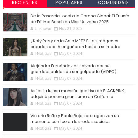
RECIENTES
POPULARES
COMUNIDAD
De la Pasarela Local a la Corona Global: El Triunfo
de Fátima Bosch en Miss Universo 2025
Unknown
Nov 21, 2025
¿Katy Perry en la Gala MET? Estas imágenes
creadas por IA engañaron hasta a su madre
I-Noticias
May 07, 2024
Alejandro Fernández es salvado por su
guardaespaldas de ser golpeado (VIDEO)
I-Noticias
May 07, 2024
Así es la lujosa mansión que Lisa de BLACKPINK
adquirió por una gran suma en California
I-Noticias
May 07, 2024
Victoria Ruffo y Paola Rojas protagonizan un
momento cómico en las redes sociales
I-Noticias
May 07, 2024