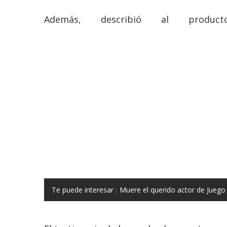
Además, describió al produ
Te puede interesar :
Muere el querido actor de Juego