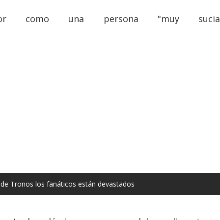
ctor como una persona "muy sucia
 de Tronos los fanáticos están devastados