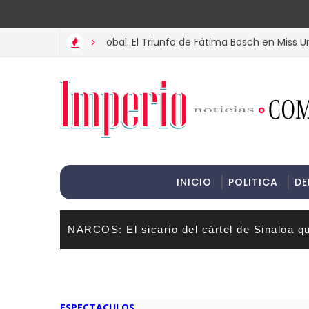
>Informac
 a la Corona Global: El Triunfo de Fátima Bosch en Miss Universo 
>
INICIO
POLITICA
DE
NARCOS: El sicario del cártel de Sinaloa q
ESPECTACULOS