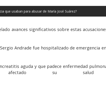
cia que usaban para abusar de María José Suárez?
ado avances significativos sobre estas acusacione
, Sergio Andrade fue hospitalizado de emergencia e
ncreatitis aguda y que padece enfermedad pulmonar
ctado su salud e