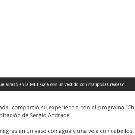
ue arrasó en la MET Gala con un vestido con mariposas reales?
lada, compartió su experiencia con el programa “C
bitación de Sergio Andrade.
negras en un vaso con agua y una vela con cabellos,