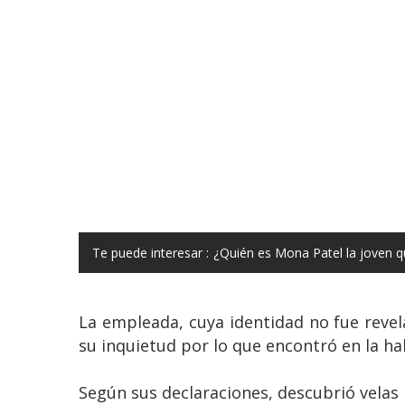
Te puede interesar :
¿Quién es Mona Patel la joven q
La empleada, cuya identidad no fue reve
su inquietud por lo que encontró en la ha
Según sus declaraciones, descubrió velas 