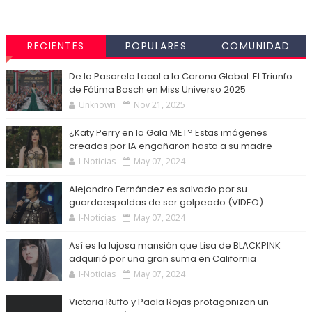
RECIENTES
POPULARES
COMUNIDAD
De la Pasarela Local a la Corona Global: El Triunfo
de Fátima Bosch en Miss Universo 2025
Unknown
Nov 21, 2025
¿Katy Perry en la Gala MET? Estas imágenes
creadas por IA engañaron hasta a su madre
I-Noticias
May 07, 2024
Alejandro Fernández es salvado por su
guardaespaldas de ser golpeado (VIDEO)
I-Noticias
May 07, 2024
Así es la lujosa mansión que Lisa de BLACKPINK
adquirió por una gran suma en California
I-Noticias
May 07, 2024
Victoria Ruffo y Paola Rojas protagonizan un