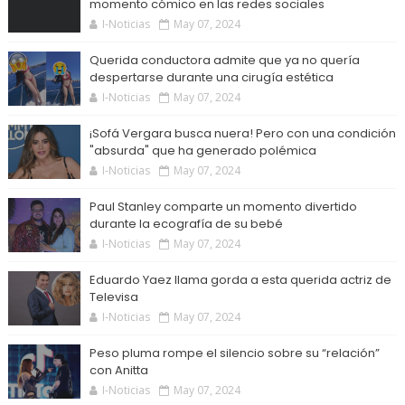
momento cómico en las redes sociales
I-Noticias
May 07, 2024
Querida conductora admite que ya no quería
despertarse durante una cirugía estética
I-Noticias
May 07, 2024
¡Sofá Vergara busca nuera! Pero con una condición
"absurda" que ha generado polémica
I-Noticias
May 07, 2024
Paul Stanley comparte un momento divertido
durante la ecografía de su bebé
I-Noticias
May 07, 2024
Eduardo Yaez llama gorda a esta querida actriz de
Televisa
I-Noticias
May 07, 2024
Peso pluma rompe el silencio sobre su “relación”
con Anitta
I-Noticias
May 07, 2024