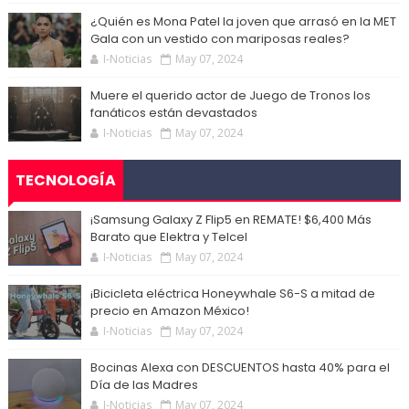
¿Quién es Mona Patel la joven que arrasó en la MET
Gala con un vestido con mariposas reales?
I-Noticias
May 07, 2024
Muere el querido actor de Juego de Tronos los
fanáticos están devastados
I-Noticias
May 07, 2024
TECNOLOGÍA
¡Samsung Galaxy Z Flip5 en REMATE! $6,400 Más
Barato que Elektra y Telcel
I-Noticias
May 07, 2024
¡Bicicleta eléctrica Honeywhale S6-S a mitad de
precio en Amazon México!
I-Noticias
May 07, 2024
Bocinas Alexa con DESCUENTOS hasta 40% para el
Día de las Madres
I-Noticias
May 07, 2024