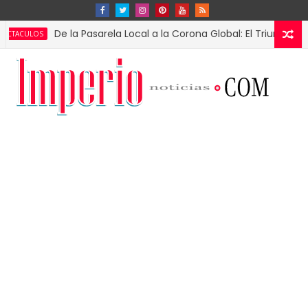
De la Pasarela Local a la Corona Global: El Triunfo de Fátima 
S