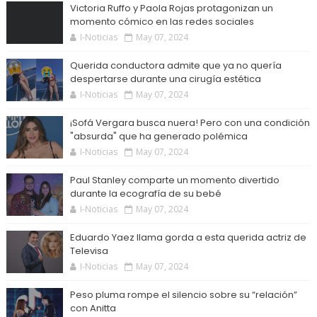
Victoria Ruffo y Paola Rojas protagonizan un
momento cómico en las redes sociales
I-Noticias
May 07, 2024
Querida conductora admite que ya no quería
despertarse durante una cirugía estética
I-Noticias
May 07, 2024
¡Sofá Vergara busca nuera! Pero con una condición
"absurda" que ha generado polémica
I-Noticias
May 07, 2024
Paul Stanley comparte un momento divertido
durante la ecografía de su bebé
I-Noticias
May 07, 2024
Eduardo Yaez llama gorda a esta querida actriz de
Televisa
I-Noticias
May 07, 2024
Peso pluma rompe el silencio sobre su “relación”
con Anitta