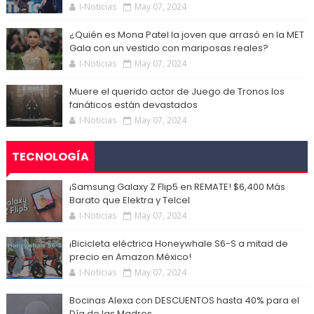
I-Noticias
May 07, 2024
¿Quién es Mona Patel la joven que arrasó en la MET
Gala con un vestido con mariposas reales?
I-Noticias
May 07, 2024
Muere el querido actor de Juego de Tronos los
fanáticos están devastados
I-Noticias
May 07, 2024
TECNOLOGÍA
¡Samsung Galaxy Z Flip5 en REMATE! $6,400 Más
Barato que Elektra y Telcel
I-Noticias
May 07, 2024
¡Bicicleta eléctrica Honeywhale S6-S a mitad de
precio en Amazon México!
I-Noticias
May 07, 2024
Bocinas Alexa con DESCUENTOS hasta 40% para el
Día de las Madres