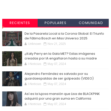
RECIENTES
POPULARES
COMUNIDAD
De la Pasarela Local a la Corona Global: El Triunfo
de Fátima Bosch en Miss Universo 2025
Unknown
Nov 21, 2025
¿Katy Perry en la Gala MET? Estas imágenes
creadas por IA engañaron hasta a su madre
I-Noticias
May 07, 2024
Alejandro Fernández es salvado por su
guardaespaldas de ser golpeado (VIDEO)
I-Noticias
May 07, 2024
Así es la lujosa mansión que Lisa de BLACKPINK
adquirió por una gran suma en California
I-Noticias
May 07, 2024