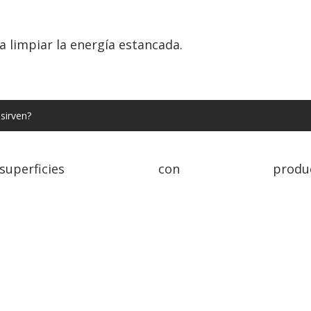
 limpiar la energía estancada.
sirven?
rficies con producto