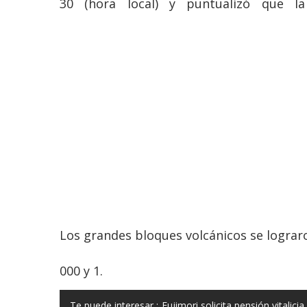
30 (hora local) y puntualizó que 
Los grandes bloques volcánicos se lograro
000 y 1.
Te puede interesar :
Fujimori solicita pensión vitalic