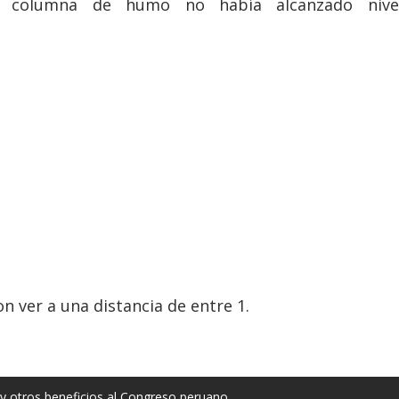
la columna de humo no había alcanzado nive
n ver a una distancia de entre 1.
ia y otros beneficios al Congreso peruano