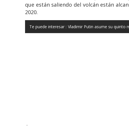
que están saliendo del volcán están alcan
2020.
Te puede interesar :
Vladimir Putin asume su quinto
.