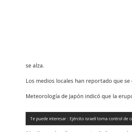
se alza.
Los medios locales han reportado que se 
Meteorología de Japón indicó que la erupc
Te puede interesar :
Ejército israelí toma control de