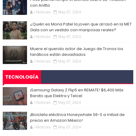
con Anitta
I-Noticias
May 07, 2024
¿Quién es Mona Patel la joven que arrasó en la MET
Gala con un vestido con mariposas reales?
I-Noticias
May 07, 2024
Muere el querido actor de Juego de Tronos los
fanáticos están devastados
I-Noticias
May 07, 2024
TECNOLOGÍA
¡Samsung Galaxy Z Flip5 en REMATE! $6,400 Más
Barato que Elektra y Telcel
I-Noticias
May 07, 2024
¡Bicicleta eléctrica Honeywhale S6-S a mitad de
precio en Amazon México!
I-Noticias
May 07, 2024