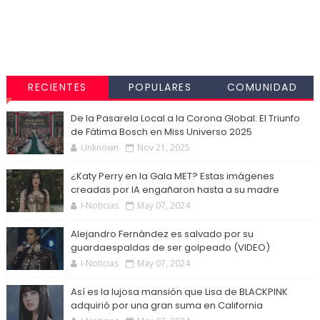
RECIENTES
POPULARES
COMUNIDAD
De la Pasarela Local a la Corona Global: El Triunfo
de Fátima Bosch en Miss Universo 2025
Unknown
Nov 21, 2025
¿Katy Perry en la Gala MET? Estas imágenes
creadas por IA engañaron hasta a su madre
I-Noticias
May 07, 2024
Alejandro Fernández es salvado por su
guardaespaldas de ser golpeado (VIDEO)
I-Noticias
May 07, 2024
Así es la lujosa mansión que Lisa de BLACKPINK
adquirió por una gran suma en California