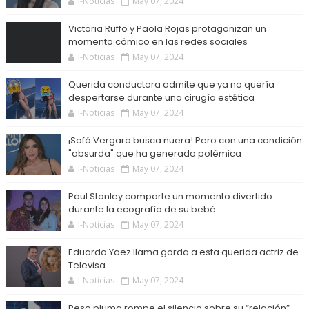
I-Noticias
May 07, 2024
Victoria Ruffo y Paola Rojas protagonizan un
momento cómico en las redes sociales
I-Noticias
May 07, 2024
Querida conductora admite que ya no quería
despertarse durante una cirugía estética
I-Noticias
May 07, 2024
¡Sofá Vergara busca nuera! Pero con una condición
"absurda" que ha generado polémica
I-Noticias
May 07, 2024
Paul Stanley comparte un momento divertido
durante la ecografía de su bebé
I-Noticias
May 07, 2024
Eduardo Yaez llama gorda a esta querida actriz de
Televisa
I-Noticias
May 07, 2024
Peso pluma rompe el silencio sobre su “relación”