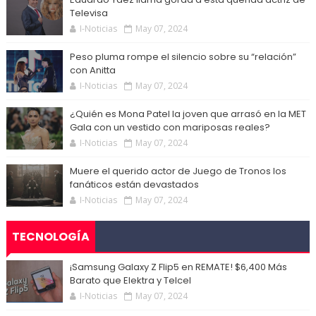
Televisa
I-Noticias
May 07, 2024
Peso pluma rompe el silencio sobre su “relación”
con Anitta
I-Noticias
May 07, 2024
¿Quién es Mona Patel la joven que arrasó en la MET
Gala con un vestido con mariposas reales?
I-Noticias
May 07, 2024
Muere el querido actor de Juego de Tronos los
fanáticos están devastados
I-Noticias
May 07, 2024
TECNOLOGÍA
¡Samsung Galaxy Z Flip5 en REMATE! $6,400 Más
Barato que Elektra y Telcel
I-Noticias
May 07, 2024