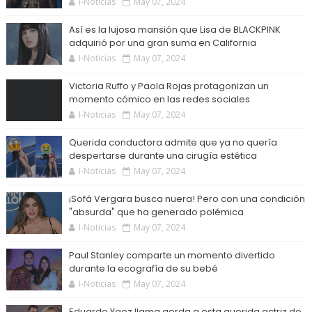
I-Noticias
May 07, 2024
Así es la lujosa mansión que Lisa de BLACKPINK
adquirió por una gran suma en California
I-Noticias
May 07, 2024
Victoria Ruffo y Paola Rojas protagonizan un
momento cómico en las redes sociales
I-Noticias
May 07, 2024
Querida conductora admite que ya no quería
despertarse durante una cirugía estética
I-Noticias
May 07, 2024
¡Sofá Vergara busca nuera! Pero con una condición
"absurda" que ha generado polémica
I-Noticias
May 07, 2024
Paul Stanley comparte un momento divertido
durante la ecografía de su bebé
I-Noticias
May 07, 2024
Eduardo Yaez llama gorda a esta querida actriz de