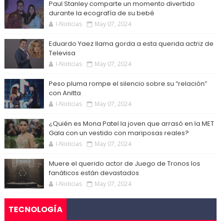
Paul Stanley comparte un momento divertido
durante la ecografía de su bebé
I-Noticias
May 07, 2024
Eduardo Yaez llama gorda a esta querida actriz de
Televisa
I-Noticias
May 07, 2024
Peso pluma rompe el silencio sobre su “relación”
con Anitta
I-Noticias
May 07, 2024
¿Quién es Mona Patel la joven que arrasó en la MET
Gala con un vestido con mariposas reales?
I-Noticias
May 07, 2024
Muere el querido actor de Juego de Tronos los
fanáticos están devastados
I-Noticias
May 07, 2024
TECNOLOGÍA