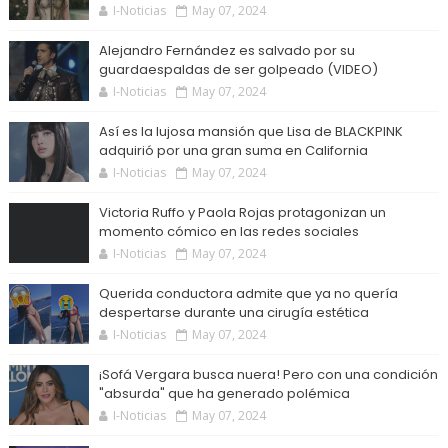
I-Noticias
May 07, 2024
Alejandro Fernández es salvado por su
guardaespaldas de ser golpeado (VIDEO)
I-Noticias
May 07, 2024
Así es la lujosa mansión que Lisa de BLACKPINK
adquirió por una gran suma en California
I-Noticias
May 07, 2024
Victoria Ruffo y Paola Rojas protagonizan un
momento cómico en las redes sociales
I-Noticias
May 07, 2024
Querida conductora admite que ya no quería
despertarse durante una cirugía estética
I-Noticias
May 07, 2024
¡Sofá Vergara busca nuera! Pero con una condición
"absurda" que ha generado polémica
I-Noticias
May 07, 2024