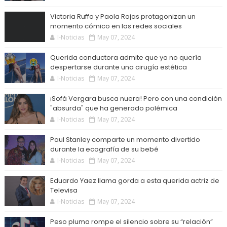
Victoria Ruffo y Paola Rojas protagonizan un
momento cómico en las redes sociales
I-Noticias
May 07, 2024
Querida conductora admite que ya no quería
despertarse durante una cirugía estética
I-Noticias
May 07, 2024
¡Sofá Vergara busca nuera! Pero con una condición
"absurda" que ha generado polémica
I-Noticias
May 07, 2024
Paul Stanley comparte un momento divertido
durante la ecografía de su bebé
I-Noticias
May 07, 2024
Eduardo Yaez llama gorda a esta querida actriz de
Televisa
I-Noticias
May 07, 2024
Peso pluma rompe el silencio sobre su “relación”