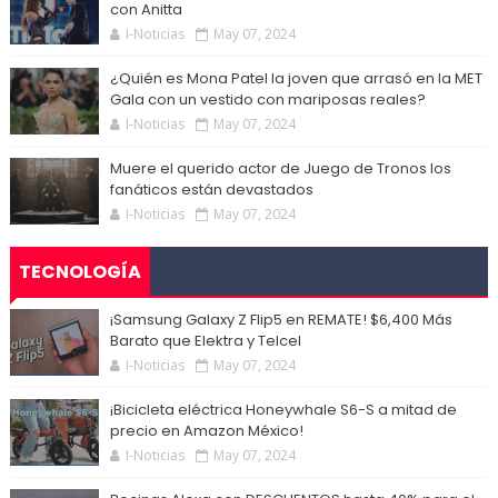
con Anitta
I-Noticias
May 07, 2024
¿Quién es Mona Patel la joven que arrasó en la MET
Gala con un vestido con mariposas reales?
I-Noticias
May 07, 2024
Muere el querido actor de Juego de Tronos los
fanáticos están devastados
I-Noticias
May 07, 2024
TECNOLOGÍA
¡Samsung Galaxy Z Flip5 en REMATE! $6,400 Más
Barato que Elektra y Telcel
I-Noticias
May 07, 2024
¡Bicicleta eléctrica Honeywhale S6-S a mitad de
precio en Amazon México!
I-Noticias
May 07, 2024