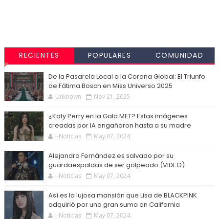
RECIENTES
POPULARES
COMUNIDAD
De la Pasarela Local a la Corona Global: El Triunfo
de Fátima Bosch en Miss Universo 2025
Unknown
Nov 21, 2025
¿Katy Perry en la Gala MET? Estas imágenes
creadas por IA engañaron hasta a su madre
I-Noticias
May 07, 2024
Alejandro Fernández es salvado por su
guardaespaldas de ser golpeado (VIDEO)
I-Noticias
May 07, 2024
Así es la lujosa mansión que Lisa de BLACKPINK
adquirió por una gran suma en California
I-Noticias
May 07, 2024