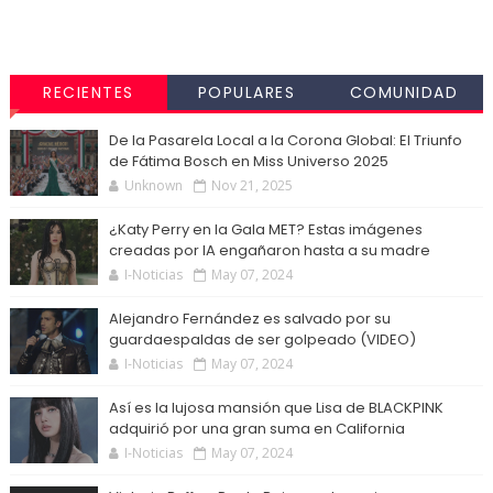
RECIENTES
POPULARES
COMUNIDAD
De la Pasarela Local a la Corona Global: El Triunfo
de Fátima Bosch en Miss Universo 2025
Unknown
Nov 21, 2025
¿Katy Perry en la Gala MET? Estas imágenes
creadas por IA engañaron hasta a su madre
I-Noticias
May 07, 2024
Alejandro Fernández es salvado por su
guardaespaldas de ser golpeado (VIDEO)
I-Noticias
May 07, 2024
Así es la lujosa mansión que Lisa de BLACKPINK
adquirió por una gran suma en California
I-Noticias
May 07, 2024