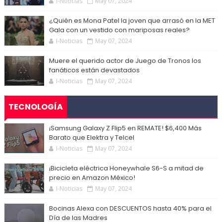
I-Noticias
May 07, 2024
¿Quién es Mona Patel la joven que arrasó en la MET
Gala con un vestido con mariposas reales?
I-Noticias
May 07, 2024
Muere el querido actor de Juego de Tronos los
fanáticos están devastados
I-Noticias
May 07, 2024
TECNOLOGÍA
¡Samsung Galaxy Z Flip5 en REMATE! $6,400 Más
Barato que Elektra y Telcel
I-Noticias
May 07, 2024
¡Bicicleta eléctrica Honeywhale S6-S a mitad de
precio en Amazon México!
I-Noticias
May 07, 2024
Bocinas Alexa con DESCUENTOS hasta 40% para el
Día de las Madres