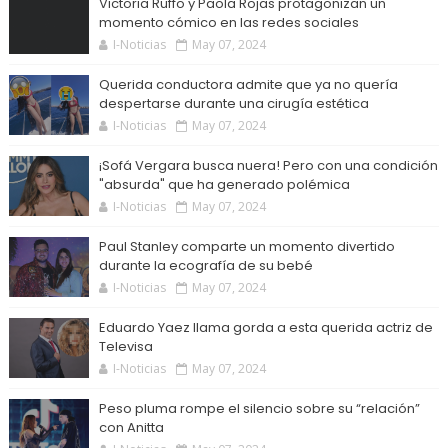
Victoria Ruffo y Paola Rojas protagonizan un
momento cómico en las redes sociales
I-Noticias
May 07, 2024
Querida conductora admite que ya no quería
despertarse durante una cirugía estética
I-Noticias
May 07, 2024
¡Sofá Vergara busca nuera! Pero con una condición
"absurda" que ha generado polémica
I-Noticias
May 07, 2024
Paul Stanley comparte un momento divertido
durante la ecografía de su bebé
I-Noticias
May 07, 2024
Eduardo Yaez llama gorda a esta querida actriz de
Televisa
I-Noticias
May 07, 2024
Peso pluma rompe el silencio sobre su “relación”
con Anitta