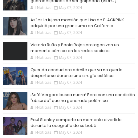
guardaespaldas de ser golpeado (VIDEO)
I-Noticias
May 07, 2024
Así es la lujosa mansión que Lisa de BLACKPINK
adquirió por una gran suma en California
I-Noticias
May 07, 2024
Victoria Ruffo y Paola Rojas protagonizan un
momento cómico en las redes sociales
I-Noticias
May 07, 2024
Querida conductora admite que ya no quería
despertarse durante una cirugía estética
I-Noticias
May 07, 2024
¡Sofá Vergara busca nuera! Pero con una condición
"absurda" que ha generado polémica
I-Noticias
May 07, 2024
Paul Stanley comparte un momento divertido
durante la ecografía de su bebé
I-Noticias
May 07, 2024