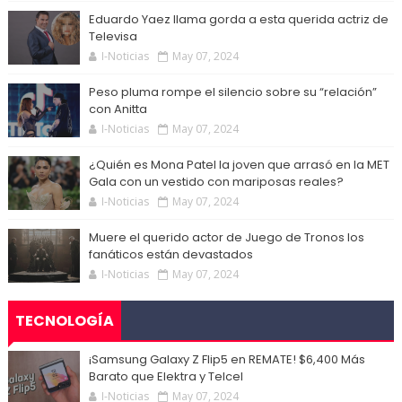
Eduardo Yaez llama gorda a esta querida actriz de
Televisa
I-Noticias
May 07, 2024
Peso pluma rompe el silencio sobre su “relación”
con Anitta
I-Noticias
May 07, 2024
¿Quién es Mona Patel la joven que arrasó en la MET
Gala con un vestido con mariposas reales?
I-Noticias
May 07, 2024
Muere el querido actor de Juego de Tronos los
fanáticos están devastados
I-Noticias
May 07, 2024
TECNOLOGÍA
¡Samsung Galaxy Z Flip5 en REMATE! $6,400 Más
Barato que Elektra y Telcel
I-Noticias
May 07, 2024