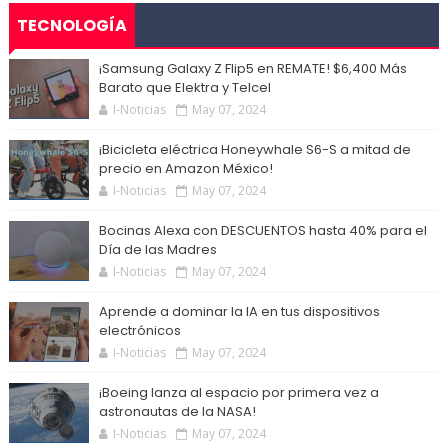
TECNOLOGÍA
¡Samsung Galaxy Z Flip5 en REMATE! $6,400 Más
Barato que Elektra y Telcel
I-Noticias
May 07, 2024
¡Bicicleta eléctrica Honeywhale S6-S a mitad de
precio en Amazon México!
I-Noticias
May 07, 2024
Bocinas Alexa con DESCUENTOS hasta 40% para el
Día de las Madres
I-Noticias
May 07, 2024
Aprende a dominar la IA en tus dispositivos
electrónicos
I-Noticias
May 07, 2024
¡Boeing lanza al espacio por primera vez a
astronautas de la NASA!
I-Noticias
May 07, 2024