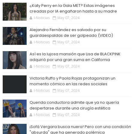
¿Katy Perry en la Gala MET? Estas imágenes
creadas por IA engañaron hasta a su madre
I-Noticias
May 07, 2024
Alejandro Fernández es salvado por su
guardaespaldas de ser golpeado (VIDEO)
I-Noticias
May 07, 2024
Así es la lujosa mansión que Lisa de BLACKPINK
adquirió por una gran suma en California
I-Noticias
May 07, 2024
Victoria Ruffo y Paola Rojas protagonizan un
momento cómico en las redes sociales
I-Noticias
May 07, 2024
Querida conductora admite que ya no quería
despertarse durante una cirugía estética
I-Noticias
May 07, 2024
¡Sofá Vergara busca nuera! Pero con una condición
"absurda" que ha generado polémica