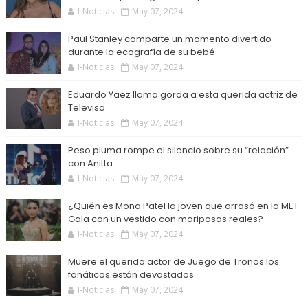
I-Noticias
May 07, 2024
Paul Stanley comparte un momento divertido
durante la ecografía de su bebé
I-Noticias
May 07, 2024
Eduardo Yaez llama gorda a esta querida actriz de
Televisa
I-Noticias
May 07, 2024
Peso pluma rompe el silencio sobre su “relación”
con Anitta
I-Noticias
May 07, 2024
¿Quién es Mona Patel la joven que arrasó en la MET
Gala con un vestido con mariposas reales?
I-Noticias
May 07, 2024
Muere el querido actor de Juego de Tronos los
fanáticos están devastados
I-Noticias
May 07, 2024