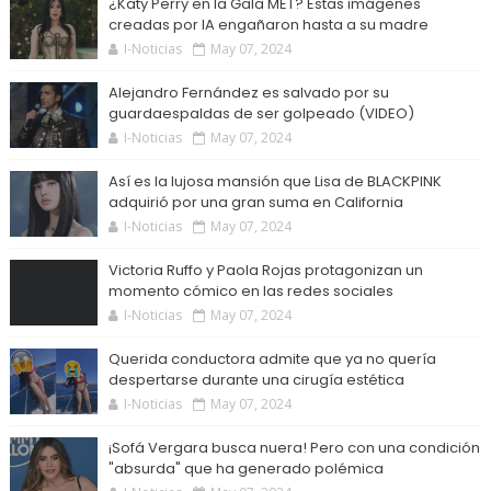
¿Katy Perry en la Gala MET? Estas imágenes
creadas por IA engañaron hasta a su madre
I-Noticias
May 07, 2024
Alejandro Fernández es salvado por su
guardaespaldas de ser golpeado (VIDEO)
I-Noticias
May 07, 2024
Así es la lujosa mansión que Lisa de BLACKPINK
adquirió por una gran suma en California
I-Noticias
May 07, 2024
Victoria Ruffo y Paola Rojas protagonizan un
momento cómico en las redes sociales
I-Noticias
May 07, 2024
Querida conductora admite que ya no quería
despertarse durante una cirugía estética
I-Noticias
May 07, 2024
¡Sofá Vergara busca nuera! Pero con una condición
"absurda" que ha generado polémica