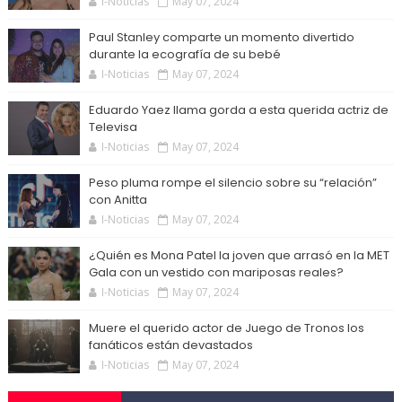
I-Noticias
May 07, 2024
Paul Stanley comparte un momento divertido
durante la ecografía de su bebé
I-Noticias
May 07, 2024
Eduardo Yaez llama gorda a esta querida actriz de
Televisa
I-Noticias
May 07, 2024
Peso pluma rompe el silencio sobre su “relación”
con Anitta
I-Noticias
May 07, 2024
¿Quién es Mona Patel la joven que arrasó en la MET
Gala con un vestido con mariposas reales?
I-Noticias
May 07, 2024
Muere el querido actor de Juego de Tronos los
fanáticos están devastados
I-Noticias
May 07, 2024