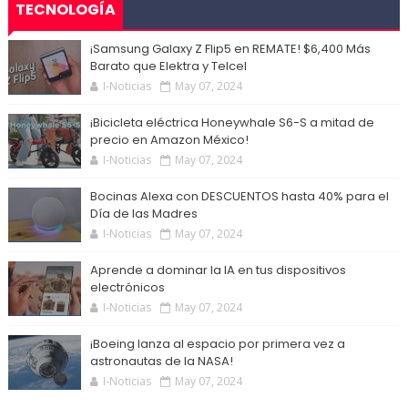
TECNOLOGÍA
¡Samsung Galaxy Z Flip5 en REMATE! $6,400 Más
Barato que Elektra y Telcel
I-Noticias
May 07, 2024
¡Bicicleta eléctrica Honeywhale S6-S a mitad de
precio en Amazon México!
I-Noticias
May 07, 2024
Bocinas Alexa con DESCUENTOS hasta 40% para el
Día de las Madres
I-Noticias
May 07, 2024
Aprende a dominar la IA en tus dispositivos
electrónicos
I-Noticias
May 07, 2024
¡Boeing lanza al espacio por primera vez a
astronautas de la NASA!
I-Noticias
May 07, 2024