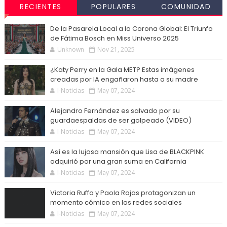
RECIENTES
POPULARES
COMUNIDAD
De la Pasarela Local a la Corona Global: El Triunfo
de Fátima Bosch en Miss Universo 2025
Unknown
Nov 21, 2025
¿Katy Perry en la Gala MET? Estas imágenes
creadas por IA engañaron hasta a su madre
I-Noticias
May 07, 2024
Alejandro Fernández es salvado por su
guardaespaldas de ser golpeado (VIDEO)
I-Noticias
May 07, 2024
Así es la lujosa mansión que Lisa de BLACKPINK
adquirió por una gran suma en California
I-Noticias
May 07, 2024
Victoria Ruffo y Paola Rojas protagonizan un
momento cómico en las redes sociales
I-Noticias
May 07, 2024