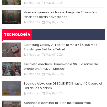
I-Noticias
May 07, 2024
Muere el querido actor de Juego de Tronos los
fanáticos están devastados
I-Noticias
May 07, 2024
TECNOLOGÍA
¡Samsung Galaxy Z Flip5 en REMATE! $6,400 Más
Barato que Elektra y Telcel
I-Noticias
May 07, 2024
¡Bicicleta eléctrica Honeywhale S6-S a mitad de
precio en Amazon México!
I-Noticias
May 07, 2024
Bocinas Alexa con DESCUENTOS hasta 40% para el
Día de las Madres
I-Noticias
May 07, 2024
Aprende a dominar la IA en tus dispositivos