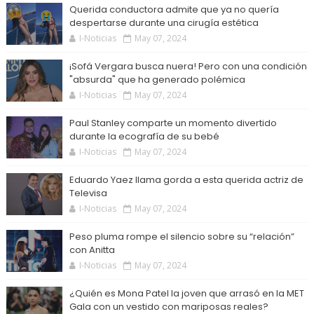
Querida conductora admite que ya no quería
despertarse durante una cirugía estética
I-Noticias
May 07, 2024
¡Sofá Vergara busca nuera! Pero con una condición
"absurda" que ha generado polémica
I-Noticias
May 07, 2024
Paul Stanley comparte un momento divertido
durante la ecografía de su bebé
I-Noticias
May 07, 2024
Eduardo Yaez llama gorda a esta querida actriz de
Televisa
I-Noticias
May 07, 2024
Peso pluma rompe el silencio sobre su “relación”
con Anitta
I-Noticias
May 07, 2024
¿Quién es Mona Patel la joven que arrasó en la MET
Gala con un vestido con mariposas reales?