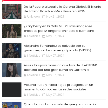
De la Pasarela Local a la Corona Global: El Triunfo
de Fátima Bosch en Miss Universo 2025
Unknown
Nov 21, 2025
¿Katy Perry en la Gala MET? Estas imágenes
creadas por IA engañaron hasta a su madre
I-Noticias
May 07, 2024
Alejandro Fernández es salvado por su
guardaespaldas de ser golpeado (VIDEO)
I-Noticias
May 07, 2024
Así es la lujosa mansión que Lisa de BLACKPINK
adquirió por una gran suma en California
I-Noticias
May 07, 2024
Victoria Ruffo y Paola Rojas protagonizan un
momento cómico en las redes sociales
I-Noticias
May 07, 2024
Querida conductora admite que ya no quería