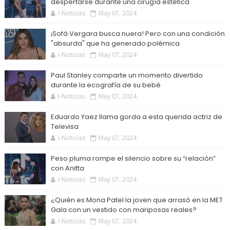
despertarse durante una cirugía estética
I-Noticias
May 07, 2024
¡Sofá Vergara busca nuera! Pero con una condición
"absurda" que ha generado polémica
I-Noticias
May 07, 2024
Paul Stanley comparte un momento divertido
durante la ecografía de su bebé
I-Noticias
May 07, 2024
Eduardo Yaez llama gorda a esta querida actriz de
Televisa
I-Noticias
May 07, 2024
Peso pluma rompe el silencio sobre su “relación”
con Anitta
I-Noticias
May 07, 2024
¿Quién es Mona Patel la joven que arrasó en la MET
Gala con un vestido con mariposas reales?
I-Noticias
May 07, 2024