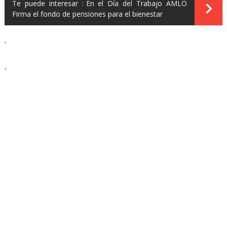
Te puede interesar :
En el Día del Trabajo AMLO
Firma el fondo de pensiones para el bienestar
.
.