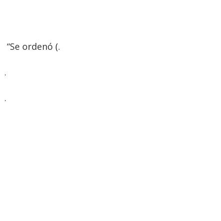
“Se ordenó (.
.
.