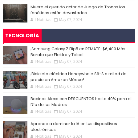
Muere el querido actor de Juego de Tronos los
fanáticos están devastados
I-Noticias
May 07, 2024
TECNOLOGÍA
¡Samsung Galaxy Z Flip5 en REMATE! $6,400 Más
Barato que Elektra y Telcel
I-Noticias
May 07, 2024
¡Bicicleta eléctrica Honeywhale S6-S a mitad de
precio en Amazon México!
I-Noticias
May 07, 2024
Bocinas Alexa con DESCUENTOS hasta 40% para el
Día de las Madres
I-Noticias
May 07, 2024
Aprende a dominar la IA en tus dispositivos
electrónicos
I-Noticias
May 07, 2024