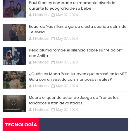
Paul Stanley comparte un momento divertido
durante la ecografía de su bebé
I-Noticias
May 07, 2024
Eduardo Yaez llama gorda a esta querida actriz de
Televisa
I-Noticias
May 07, 2024
Peso pluma rompe el silencio sobre su “relación”
con Anitta
I-Noticias
May 07, 2024
¿Quién es Mona Patel la joven que arrasó en la MET
Gala con un vestido con mariposas reales?
I-Noticias
May 07, 2024
Muere el querido actor de Juego de Tronos los
fanáticos están devastados
I-Noticias
May 07, 2024
TECNOLOGÍA