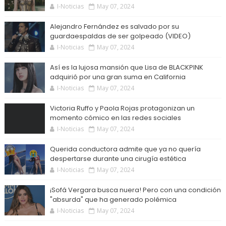
I-Noticias
May 07, 2024
Alejandro Fernández es salvado por su
guardaespaldas de ser golpeado (VIDEO)
I-Noticias
May 07, 2024
Así es la lujosa mansión que Lisa de BLACKPINK
adquirió por una gran suma en California
I-Noticias
May 07, 2024
Victoria Ruffo y Paola Rojas protagonizan un
momento cómico en las redes sociales
I-Noticias
May 07, 2024
Querida conductora admite que ya no quería
despertarse durante una cirugía estética
I-Noticias
May 07, 2024
¡Sofá Vergara busca nuera! Pero con una condición
"absurda" que ha generado polémica
I-Noticias
May 07, 2024