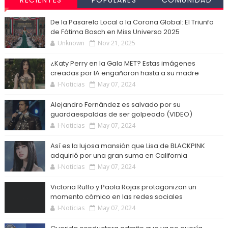
De la Pasarela Local a la Corona Global: El Triunfo
de Fátima Bosch en Miss Universo 2025
Unknown
Nov 21, 2025
¿Katy Perry en la Gala MET? Estas imágenes
creadas por IA engañaron hasta a su madre
I-Noticias
May 07, 2024
Alejandro Fernández es salvado por su
guardaespaldas de ser golpeado (VIDEO)
I-Noticias
May 07, 2024
Así es la lujosa mansión que Lisa de BLACKPINK
adquirió por una gran suma en California
I-Noticias
May 07, 2024
Victoria Ruffo y Paola Rojas protagonizan un
momento cómico en las redes sociales
I-Noticias
May 07, 2024