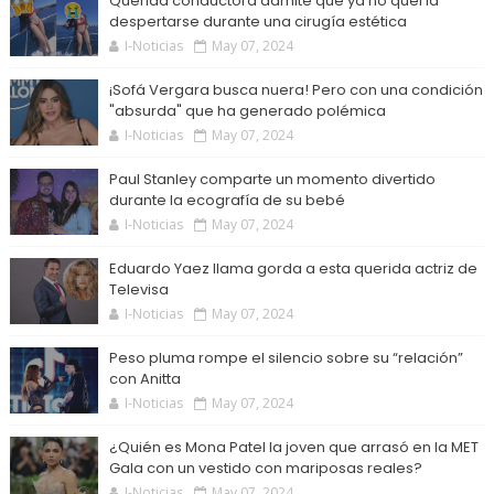
Querida conductora admite que ya no quería
despertarse durante una cirugía estética
I-Noticias
May 07, 2024
¡Sofá Vergara busca nuera! Pero con una condición
"absurda" que ha generado polémica
I-Noticias
May 07, 2024
Paul Stanley comparte un momento divertido
durante la ecografía de su bebé
I-Noticias
May 07, 2024
Eduardo Yaez llama gorda a esta querida actriz de
Televisa
I-Noticias
May 07, 2024
Peso pluma rompe el silencio sobre su “relación”
con Anitta
I-Noticias
May 07, 2024
¿Quién es Mona Patel la joven que arrasó en la MET
Gala con un vestido con mariposas reales?
I-Noticias
May 07, 2024