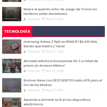
Muere el querido actor de Juego de Tronos los
fanáticos están devastados
I-Noticias
May 07, 2024
TECNOLOGÍA
¡Samsung Galaxy Z Flip5 en REMATE! $6,400 Más
Barato que Elektra y Telcel
I-Noticias
May 07, 2024
¡Bicicleta eléctrica Honeywhale S6-S a mitad de
precio en Amazon México!
I-Noticias
May 07, 2024
Bocinas Alexa con DESCUENTOS hasta 40% para el
Día de las Madres
I-Noticias
May 07, 2024
Aprende a dominar la IA en tus dispositivos
electrónicos