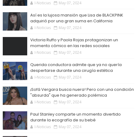
I-Noticias
May 07, 2024
Así es la lujosa mansión que Lisa de BLACKPINK
adquirió por una gran suma en California
I-Noticias
May 07, 2024
Victoria Ruffo y Paola Rojas protagonizan un
momento cómico en las redes sociales
I-Noticias
May 07, 2024
Querida conductora admite que ya no quería
despertarse durante una cirugía estética
I-Noticias
May 07, 2024
¡Sofá Vergara busca nuera! Pero con una condición
"absurda" que ha generado polémica
I-Noticias
May 07, 2024
Paul Stanley comparte un momento divertido
durante la ecografía de su bebé
I-Noticias
May 07, 2024