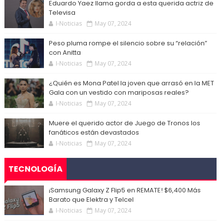
Eduardo Yaez llama gorda a esta querida actriz de
Televisa
I-Noticias
May 07, 2024
Peso pluma rompe el silencio sobre su “relación”
con Anitta
I-Noticias
May 07, 2024
¿Quién es Mona Patel la joven que arrasó en la MET
Gala con un vestido con mariposas reales?
I-Noticias
May 07, 2024
Muere el querido actor de Juego de Tronos los
fanáticos están devastados
I-Noticias
May 07, 2024
TECNOLOGÍA
¡Samsung Galaxy Z Flip5 en REMATE! $6,400 Más
Barato que Elektra y Telcel
I-Noticias
May 07, 2024