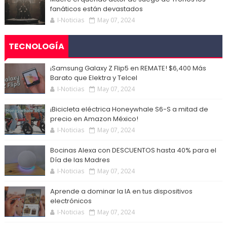
fanáticos están devastados
I-Noticias
May 07, 2024
TECNOLOGÍA
¡Samsung Galaxy Z Flip5 en REMATE! $6,400 Más
Barato que Elektra y Telcel
I-Noticias
May 07, 2024
¡Bicicleta eléctrica Honeywhale S6-S a mitad de
precio en Amazon México!
I-Noticias
May 07, 2024
Bocinas Alexa con DESCUENTOS hasta 40% para el
Día de las Madres
I-Noticias
May 07, 2024
Aprende a dominar la IA en tus dispositivos
electrónicos
I-Noticias
May 07, 2024