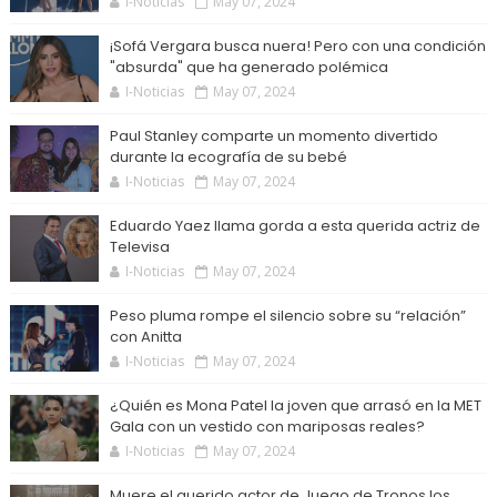
I-Noticias
May 07, 2024
¡Sofá Vergara busca nuera! Pero con una condición
"absurda" que ha generado polémica
I-Noticias
May 07, 2024
Paul Stanley comparte un momento divertido
durante la ecografía de su bebé
I-Noticias
May 07, 2024
Eduardo Yaez llama gorda a esta querida actriz de
Televisa
I-Noticias
May 07, 2024
Peso pluma rompe el silencio sobre su “relación”
con Anitta
I-Noticias
May 07, 2024
¿Quién es Mona Patel la joven que arrasó en la MET
Gala con un vestido con mariposas reales?
I-Noticias
May 07, 2024
Muere el querido actor de Juego de Tronos los