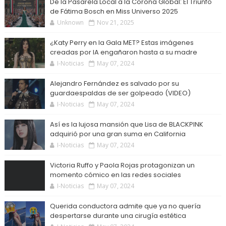
De la Pasarela Local a la Corona Global: El Triunfo
de Fátima Bosch en Miss Universo 2025
Unknown
Nov 21, 2025
¿Katy Perry en la Gala MET? Estas imágenes
creadas por IA engañaron hasta a su madre
I-Noticias
May 07, 2024
Alejandro Fernández es salvado por su
guardaespaldas de ser golpeado (VIDEO)
I-Noticias
May 07, 2024
Así es la lujosa mansión que Lisa de BLACKPINK
adquirió por una gran suma en California
I-Noticias
May 07, 2024
Victoria Ruffo y Paola Rojas protagonizan un
momento cómico en las redes sociales
I-Noticias
May 07, 2024
Querida conductora admite que ya no quería
despertarse durante una cirugía estética