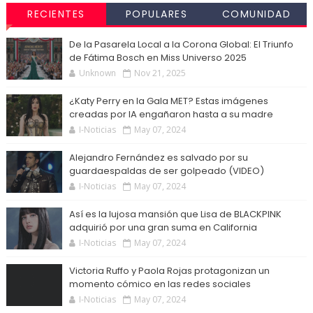
RECIENTES
POPULARES
COMUNIDAD
De la Pasarela Local a la Corona Global: El Triunfo
de Fátima Bosch en Miss Universo 2025
Unknown
Nov 21, 2025
¿Katy Perry en la Gala MET? Estas imágenes
creadas por IA engañaron hasta a su madre
I-Noticias
May 07, 2024
Alejandro Fernández es salvado por su
guardaespaldas de ser golpeado (VIDEO)
I-Noticias
May 07, 2024
Así es la lujosa mansión que Lisa de BLACKPINK
adquirió por una gran suma en California
I-Noticias
May 07, 2024
Victoria Ruffo y Paola Rojas protagonizan un
momento cómico en las redes sociales
I-Noticias
May 07, 2024