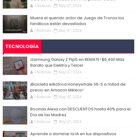
I-Noticias
May 07, 2024
Muere el querido actor de Juego de Tronos los
fanáticos están devastados
I-Noticias
May 07, 2024
TECNOLOGÍA
¡Samsung Galaxy Z Flip5 en REMATE! $6,400 Más
Barato que Elektra y Telcel
I-Noticias
May 07, 2024
¡Bicicleta eléctrica Honeywhale S6-S a mitad de
precio en Amazon México!
I-Noticias
May 07, 2024
Bocinas Alexa con DESCUENTOS hasta 40% para el
Día de las Madres
I-Noticias
May 07, 2024
Aprende a dominar la IA en tus dispositivos