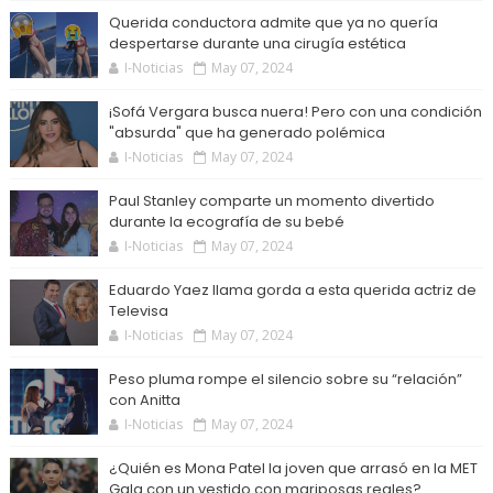
Querida conductora admite que ya no quería
despertarse durante una cirugía estética
I-Noticias
May 07, 2024
¡Sofá Vergara busca nuera! Pero con una condición
"absurda" que ha generado polémica
I-Noticias
May 07, 2024
Paul Stanley comparte un momento divertido
durante la ecografía de su bebé
I-Noticias
May 07, 2024
Eduardo Yaez llama gorda a esta querida actriz de
Televisa
I-Noticias
May 07, 2024
Peso pluma rompe el silencio sobre su “relación”
con Anitta
I-Noticias
May 07, 2024
¿Quién es Mona Patel la joven que arrasó en la MET
Gala con un vestido con mariposas reales?