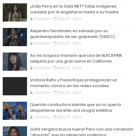
¿Katy Perry en la Gala MET? Estas imágenes
creadas por IA engañaron hasta a su madre
I-Noticias
May 07, 2024
Alejandro Fernández es salvado por su
guardaespaldas de ser golpeado (VIDEO)
I-Noticias
May 07, 2024
Así es la lujosa mansión que Lisa de BLACKPINK
adquirió por una gran suma en California
I-Noticias
May 07, 2024
Victoria Ruffo y Paola Rojas protagonizan un
momento cómico en las redes sociales
I-Noticias
May 07, 2024
Querida conductora admite que ya no quería
despertarse durante una cirugía estética
I-Noticias
May 07, 2024
¡Sofá Vergara busca nuera! Pero con una condición
"absurda" que ha generado polémica