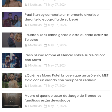
I-Noticias
May 07, 2024
Paul Stanley comparte un momento divertido
durante la ecografía de su bebé
I-Noticias
May 07, 2024
Eduardo Yaez llama gorda a esta querida actriz de
Televisa
I-Noticias
May 07, 2024
Peso pluma rompe el silencio sobre su “relación”
con Anitta
I-Noticias
May 07, 2024
¿Quién es Mona Patel la joven que arrasó en la MET
Gala con un vestido con mariposas reales?
I-Noticias
May 07, 2024
Muere el querido actor de Juego de Tronos los
fanáticos están devastados
I-Noticias
May 07, 2024