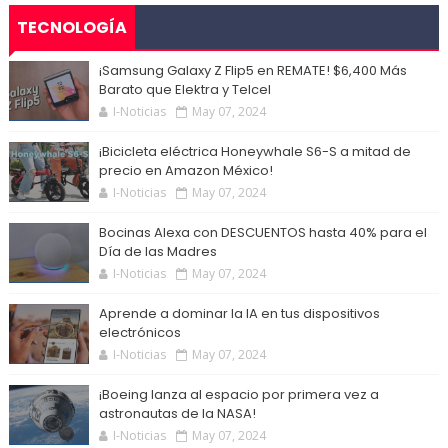
TECNOLOGÍA
¡Samsung Galaxy Z Flip5 en REMATE! $6,400 Más
Barato que Elektra y Telcel
I-Noticias
May 07, 2024
¡Bicicleta eléctrica Honeywhale S6-S a mitad de
precio en Amazon México!
I-Noticias
May 07, 2024
Bocinas Alexa con DESCUENTOS hasta 40% para el
Día de las Madres
I-Noticias
May 07, 2024
Aprende a dominar la IA en tus dispositivos
electrónicos
I-Noticias
May 07, 2024
¡Boeing lanza al espacio por primera vez a
astronautas de la NASA!
I-Noticias
May 07, 2024