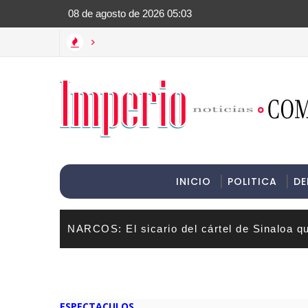
>Informac
>
Rojas protagonizan un momento cómico en las redes sociales
INICIO
POLITICA
DE
NARCOS: El sicario del cártel de Sinaloa q
ESPECTACULOS