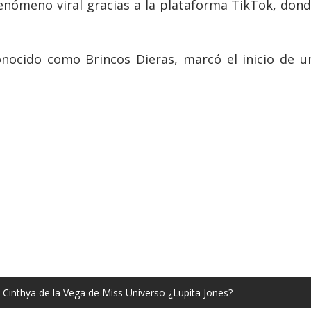
n fenómeno viral gracias a la plataforma TikTok, d
nocido como Brincos Dieras, marcó el inicio de un
 Cinthya de la Vega de Miss Universo ¿Lupita Jones?