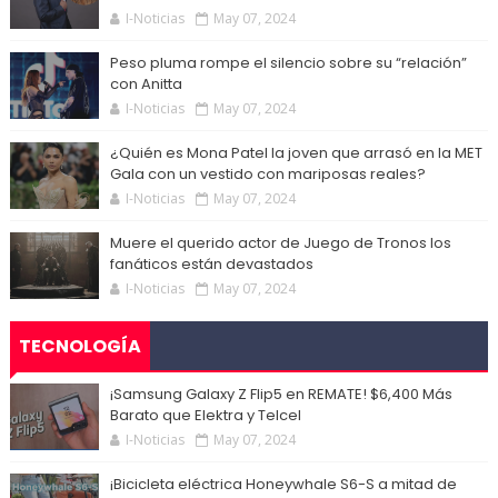
I-Noticias
May 07, 2024
Peso pluma rompe el silencio sobre su “relación”
con Anitta
I-Noticias
May 07, 2024
¿Quién es Mona Patel la joven que arrasó en la MET
Gala con un vestido con mariposas reales?
I-Noticias
May 07, 2024
Muere el querido actor de Juego de Tronos los
fanáticos están devastados
I-Noticias
May 07, 2024
TECNOLOGÍA
¡Samsung Galaxy Z Flip5 en REMATE! $6,400 Más
Barato que Elektra y Telcel
I-Noticias
May 07, 2024
¡Bicicleta eléctrica Honeywhale S6-S a mitad de