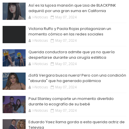
Así es la lujosa mansión que Lisa de BLACKPINK
adquirió por una gran suma en California
I-Noticias
May 07, 2024
Victoria Ruffo y Paola Rojas protagonizan un
momento cómico en las redes sociales
I-Noticias
May 07, 2024
Querida conductora admite que ya no quería
despertarse durante una cirugía estética
I-Noticias
May 07, 2024
¡Sofá Vergara busca nuera! Pero con una condición
"absurda" que ha generado polémica
I-Noticias
May 07, 2024
Paul Stanley comparte un momento divertido
durante la ecografía de su bebé
I-Noticias
May 07, 2024
Eduardo Yaez llama gorda a esta querida actriz de
Televisa