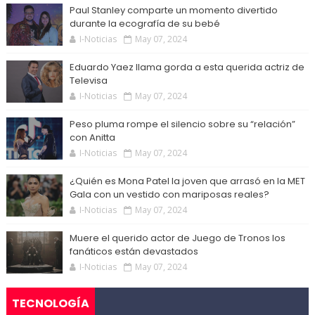
Paul Stanley comparte un momento divertido
durante la ecografía de su bebé
I-Noticias
May 07, 2024
Eduardo Yaez llama gorda a esta querida actriz de
Televisa
I-Noticias
May 07, 2024
Peso pluma rompe el silencio sobre su “relación”
con Anitta
I-Noticias
May 07, 2024
¿Quién es Mona Patel la joven que arrasó en la MET
Gala con un vestido con mariposas reales?
I-Noticias
May 07, 2024
Muere el querido actor de Juego de Tronos los
fanáticos están devastados
I-Noticias
May 07, 2024
TECNOLOGÍA