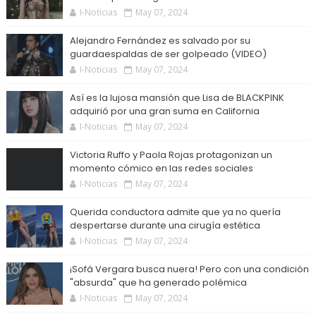
I-Noticias
May 07, 2024
Alejandro Fernández es salvado por su
guardaespaldas de ser golpeado (VIDEO)
I-Noticias
May 07, 2024
Así es la lujosa mansión que Lisa de BLACKPINK
adquirió por una gran suma en California
I-Noticias
May 07, 2024
Victoria Ruffo y Paola Rojas protagonizan un
momento cómico en las redes sociales
I-Noticias
May 07, 2024
Querida conductora admite que ya no quería
despertarse durante una cirugía estética
I-Noticias
May 07, 2024
¡Sofá Vergara busca nuera! Pero con una condición
"absurda" que ha generado polémica
I-Noticias
May 07, 2024