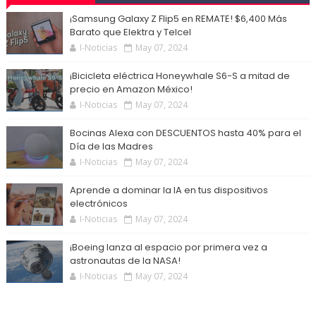
¡Samsung Galaxy Z Flip5 en REMATE! $6,400 Más
Barato que Elektra y Telcel
I-Noticias
May 07, 2024
¡Bicicleta eléctrica Honeywhale S6-S a mitad de
precio en Amazon México!
I-Noticias
May 07, 2024
Bocinas Alexa con DESCUENTOS hasta 40% para el
Día de las Madres
I-Noticias
May 07, 2024
Aprende a dominar la IA en tus dispositivos
electrónicos
I-Noticias
May 07, 2024
¡Boeing lanza al espacio por primera vez a
astronautas de la NASA!
I-Noticias
May 07, 2024