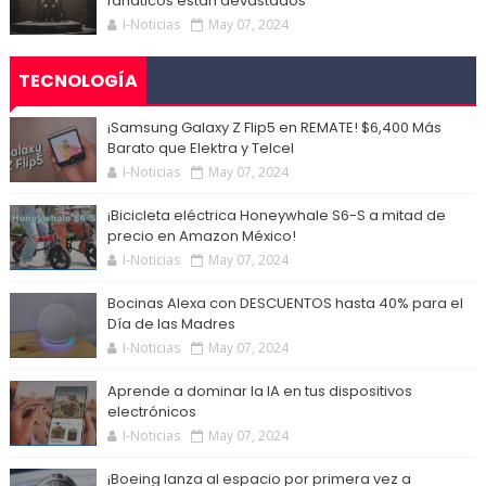
fanáticos están devastados
I-Noticias
May 07, 2024
TECNOLOGÍA
¡Samsung Galaxy Z Flip5 en REMATE! $6,400 Más
Barato que Elektra y Telcel
I-Noticias
May 07, 2024
¡Bicicleta eléctrica Honeywhale S6-S a mitad de
precio en Amazon México!
I-Noticias
May 07, 2024
Bocinas Alexa con DESCUENTOS hasta 40% para el
Día de las Madres
I-Noticias
May 07, 2024
Aprende a dominar la IA en tus dispositivos
electrónicos
I-Noticias
May 07, 2024
¡Boeing lanza al espacio por primera vez a