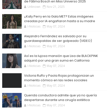
de Fátima Bosch en Miss Universo 2025
Unknown
Nov 21, 2025
¿Katy Perry en la Gala MET? Estas imágenes
creadas por IA engañaron hasta a su madre
I-Noticias
May 07, 2024
Alejandro Fernández es salvado por su
guardaespaldas de ser golpeado (VIDEO)
I-Noticias
May 07, 2024
Así es la lujosa mansión que Lisa de BLACKPINK
adquirió por una gran suma en California
I-Noticias
May 07, 2024
Victoria Ruffo y Paola Rojas protagonizan un
momento cómico en las redes sociales
I-Noticias
May 07, 2024
Querida conductora admite que ya no quería
despertarse durante una cirugía estética
I-Noticias
May 07, 2024