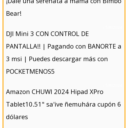
¡Dale una serenata a mamá con Bimbo
Bear!
- 5/8/2024
DJI Mini 3 CON CONTROL DE
PANTALLA!! | Pagando con BANORTE a
3 msi | Puedes descargar más con
POCKETMENOS5
- 5/8/2024
Amazon CHUWI 2024 Hipad XPro
Tablet10.51" sa'ive ñemuhára cupón 6
dólares