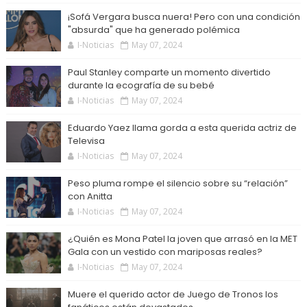
¡Sofá Vergara busca nuera! Pero con una condición
"absurda" que ha generado polémica
I-Noticias
May 07, 2024
Paul Stanley comparte un momento divertido
durante la ecografía de su bebé
I-Noticias
May 07, 2024
Eduardo Yaez llama gorda a esta querida actriz de
Televisa
I-Noticias
May 07, 2024
Peso pluma rompe el silencio sobre su “relación”
con Anitta
I-Noticias
May 07, 2024
¿Quién es Mona Patel la joven que arrasó en la MET
Gala con un vestido con mariposas reales?
I-Noticias
May 07, 2024
Muere el querido actor de Juego de Tronos los