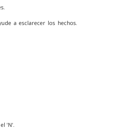
s.
yude a esclarecer los hechos.
l 'N'.