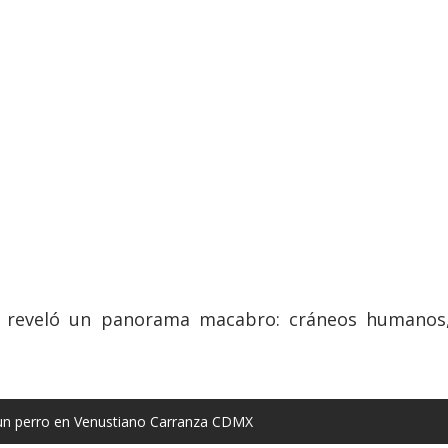
' reveló un panorama macabro: cráneos humanos, 
 un perro en Venustiano Carranza CDMX