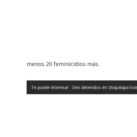
menos 20 feminicidios más.
Te puede interesar :
Seis detenidos en Iztapalapa tra