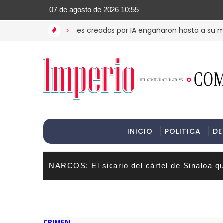
>Informac
T? Estas imágenes creadas por IA engañaron hasta a su madre
>
INICIO
POLITICA
DE
NARCOS: El sicario del cártel de Sinaloa q
CRIMEN