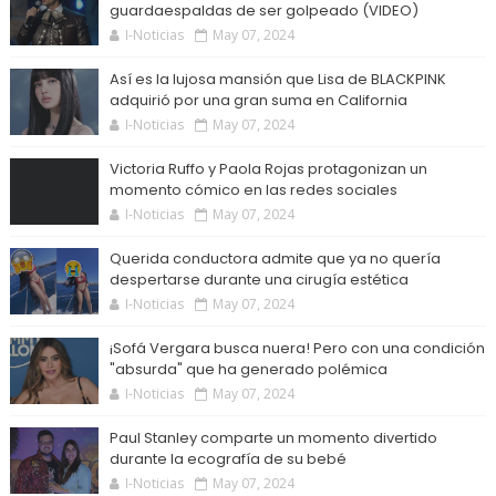
guardaespaldas de ser golpeado (VIDEO)
I-Noticias
May 07, 2024
Así es la lujosa mansión que Lisa de BLACKPINK
adquirió por una gran suma en California
I-Noticias
May 07, 2024
Victoria Ruffo y Paola Rojas protagonizan un
momento cómico en las redes sociales
I-Noticias
May 07, 2024
Querida conductora admite que ya no quería
despertarse durante una cirugía estética
I-Noticias
May 07, 2024
¡Sofá Vergara busca nuera! Pero con una condición
"absurda" que ha generado polémica
I-Noticias
May 07, 2024
Paul Stanley comparte un momento divertido
durante la ecografía de su bebé
I-Noticias
May 07, 2024