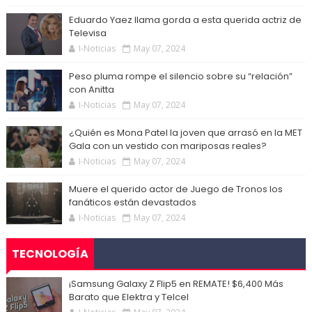
Eduardo Yaez llama gorda a esta querida actriz de
Televisa
I-Noticias
May 07, 2024
Peso pluma rompe el silencio sobre su “relación”
con Anitta
I-Noticias
May 07, 2024
¿Quién es Mona Patel la joven que arrasó en la MET
Gala con un vestido con mariposas reales?
I-Noticias
May 07, 2024
Muere el querido actor de Juego de Tronos los
fanáticos están devastados
I-Noticias
May 07, 2024
TECNOLOGÍA
¡Samsung Galaxy Z Flip5 en REMATE! $6,400 Más
Barato que Elektra y Telcel