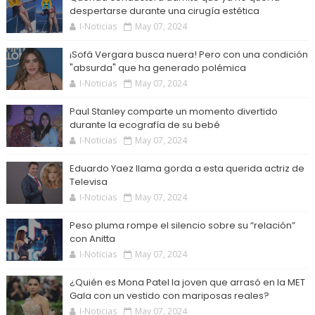
despertarse durante una cirugía estética
I-Noticias
May 07, 2024
¡Sofá Vergara busca nuera! Pero con una condición
"absurda" que ha generado polémica
I-Noticias
May 07, 2024
Paul Stanley comparte un momento divertido
durante la ecografía de su bebé
I-Noticias
May 07, 2024
Eduardo Yaez llama gorda a esta querida actriz de
Televisa
I-Noticias
May 07, 2024
Peso pluma rompe el silencio sobre su “relación”
con Anitta
I-Noticias
May 07, 2024
¿Quién es Mona Patel la joven que arrasó en la MET
Gala con un vestido con mariposas reales?
I-Noticias
May 07, 2024