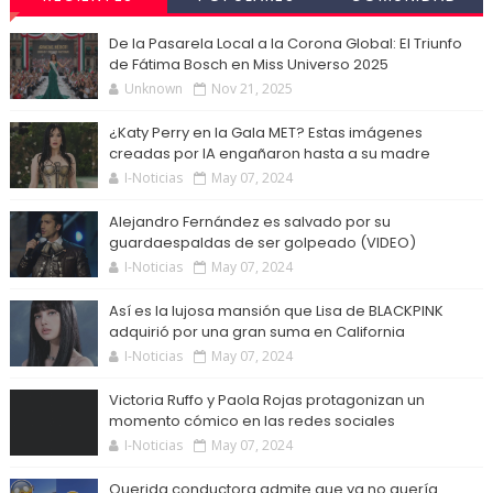
De la Pasarela Local a la Corona Global: El Triunfo
de Fátima Bosch en Miss Universo 2025
Unknown
Nov 21, 2025
¿Katy Perry en la Gala MET? Estas imágenes
creadas por IA engañaron hasta a su madre
I-Noticias
May 07, 2024
Alejandro Fernández es salvado por su
guardaespaldas de ser golpeado (VIDEO)
I-Noticias
May 07, 2024
Así es la lujosa mansión que Lisa de BLACKPINK
adquirió por una gran suma en California
I-Noticias
May 07, 2024
Victoria Ruffo y Paola Rojas protagonizan un
momento cómico en las redes sociales
I-Noticias
May 07, 2024
Querida conductora admite que ya no quería