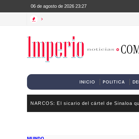
>Informac
>
 protagonizan un momento cómico en las redes sociales
INICIO
POLITICA
DE
NARCOS: El sicario del cártel de Sinaloa q
MUNDO