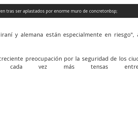
ren tras ser aplastados por enorme muro de concretonbsp;
iraní y alemana están especialmente en riesgo", 
reciente preocupación por la seguridad de los ciu
s cada vez más tensas entr