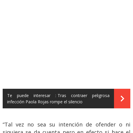
Te puede interesar :
Tras contraer peligrosa
infección Paola Rojas rompe el silencio
“Tal vez no sea su intención de ofender o ni
siquiera se da cuenta pero en efecto si hace el