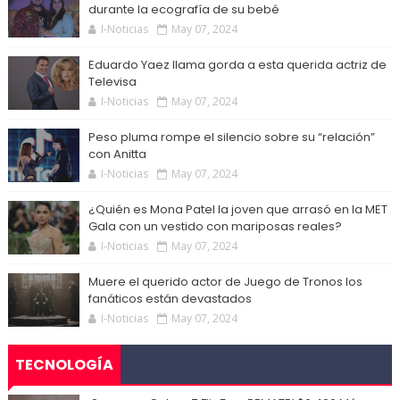
durante la ecografía de su bebé
I-Noticias
May 07, 2024
Eduardo Yaez llama gorda a esta querida actriz de
Televisa
I-Noticias
May 07, 2024
Peso pluma rompe el silencio sobre su “relación”
con Anitta
I-Noticias
May 07, 2024
¿Quién es Mona Patel la joven que arrasó en la MET
Gala con un vestido con mariposas reales?
I-Noticias
May 07, 2024
Muere el querido actor de Juego de Tronos los
fanáticos están devastados
I-Noticias
May 07, 2024
TECNOLOGÍA