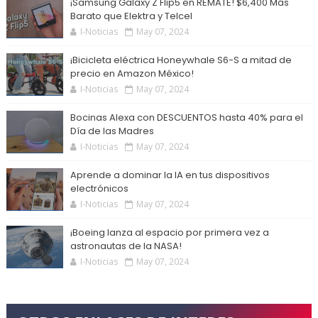
¡Samsung Galaxy Z Flip5 en REMATE! $6,400 Más
Barato que Elektra y Telcel
I-Noticias
May 07, 2024
¡Bicicleta eléctrica Honeywhale S6-S a mitad de
precio en Amazon México!
I-Noticias
May 07, 2024
Bocinas Alexa con DESCUENTOS hasta 40% para el
Día de las Madres
I-Noticias
May 07, 2024
Aprende a dominar la IA en tus dispositivos
electrónicos
I-Noticias
May 07, 2024
¡Boeing lanza al espacio por primera vez a
astronautas de la NASA!
I-Noticias
May 07, 2024