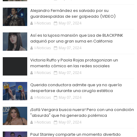
Alejandro Fernández es salvado por su
guardaespaldas de ser golpeado (VIDEO)
I-Noticias
May 07, 2024
Así es la lujosa mansión que Lisa de BLACKPINK
adquirió por una gran suma en California
I-Noticias
May 07, 2024
Victoria Ruffo y Paola Rojas protagonizan un
momento cómico en las redes sociales
I-Noticias
May 07, 2024
Querida conductora admite que ya no quería
despertarse durante una cirugía estética
I-Noticias
May 07, 2024
¡Sofá Vergara busca nuera! Pero con una condición
"absurda" que ha generado polémica
I-Noticias
May 07, 2024
Paul Stanley comparte un momento divertido