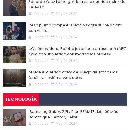
Eduardo Yaez llama gorda a esta querida actriz de
Televisa
I-Noticias
May 07, 2024
Peso pluma rompe el silencio sobre su “relación”
con Anitta
I-Noticias
May 07, 2024
¿Quién es Mona Patel la joven que arrasó en la MET
Gala con un vestido con mariposas reales?
I-Noticias
May 07, 2024
Muere el querido actor de Juego de Tronos los
fanáticos están devastados
I-Noticias
May 07, 2024
TECNOLOGÍA
¡Samsung Galaxy Z Flip5 en REMATE! $6,400 Más
Barato que Elektra y Telcel
I-Noticias
May 07, 2024