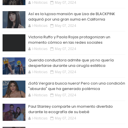
I-Noticias
May 07, 2024
Así es la lujosa mansión que Lisa de BLACKPINK
adquirió por una gran suma en California
I-Noticias
May 07, 2024
Victoria Ruffo y Paola Rojas protagonizan un
momento cómico en las redes sociales
I-Noticias
May 07, 2024
Querida conductora admite que ya no quería
despertarse durante una cirugía estética
I-Noticias
May 07, 2024
¡Sofá Vergara busca nuera! Pero con una condición
"absurda" que ha generado polémica
I-Noticias
May 07, 2024
Paul Stanley comparte un momento divertido
durante la ecografía de su bebé
I-Noticias
May 07, 2024