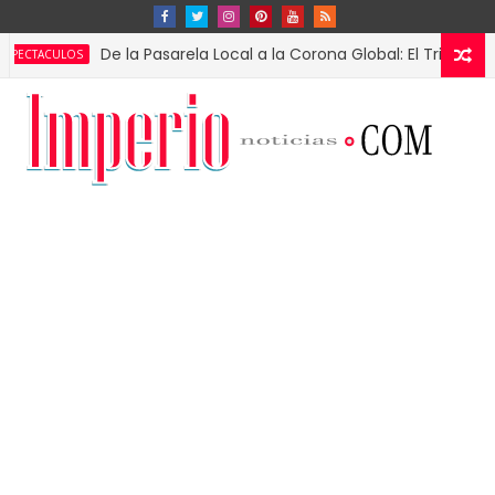
De la Pasarela Local a la Corona Global: El Triunfo de Fátim
OS