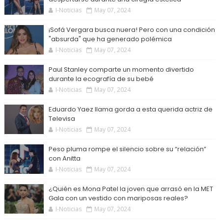
I-Noticias
May 07, 2024
¡Sofá Vergara busca nuera! Pero con una condición
"absurda" que ha generado polémica
I-Noticias
May 07, 2024
Paul Stanley comparte un momento divertido
durante la ecografía de su bebé
I-Noticias
May 07, 2024
Eduardo Yaez llama gorda a esta querida actriz de
Televisa
I-Noticias
May 07, 2024
Peso pluma rompe el silencio sobre su “relación”
con Anitta
I-Noticias
May 07, 2024
¿Quién es Mona Patel la joven que arrasó en la MET
Gala con un vestido con mariposas reales?
I-Noticias
May 07, 2024