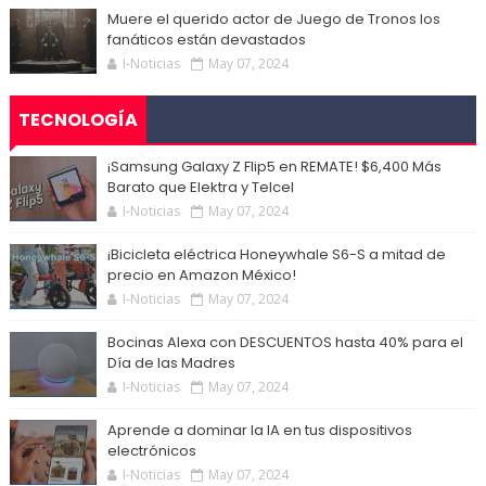
Muere el querido actor de Juego de Tronos los
fanáticos están devastados
I-Noticias
May 07, 2024
TECNOLOGÍA
¡Samsung Galaxy Z Flip5 en REMATE! $6,400 Más
Barato que Elektra y Telcel
I-Noticias
May 07, 2024
¡Bicicleta eléctrica Honeywhale S6-S a mitad de
precio en Amazon México!
I-Noticias
May 07, 2024
Bocinas Alexa con DESCUENTOS hasta 40% para el
Día de las Madres
I-Noticias
May 07, 2024
Aprende a dominar la IA en tus dispositivos
electrónicos
I-Noticias
May 07, 2024