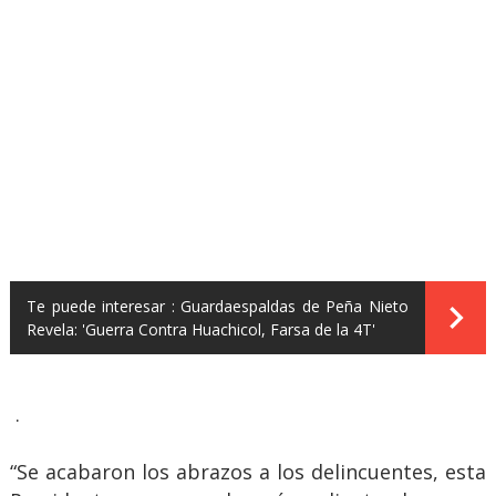
Te puede interesar :
Guardaespaldas de Peña Nieto
Revela: 'Guerra Contra Huachicol, Farsa de la 4T'
.
“Se acabaron los abrazos a los delincuentes, esta