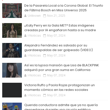
De la Pasarela Local a la Corona Global: El Triunfo
de Fátima Bosch en Miss Universo 2025
Unknown
Nov 21, 2025
¿Katy Perry en la Gala MET? Estas imágenes
creadas por IA engañaron hasta a su madre
I-Noticias
May 07, 2024
Alejandro Fernández es salvado por su
guardaespaldas de ser golpeado (VIDEO)
I-Noticias
May 07, 2024
Así es la lujosa mansión que Lisa de BLACKPINK
adquirió por una gran suma en California
I-Noticias
May 07, 2024
Victoria Ruffo y Paola Rojas protagonizan un
momento cómico en las redes sociales
I-Noticias
May 07, 2024
Querida conductora admite que ya no quería
despertarse durante una cirugía estética