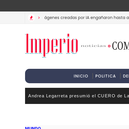
>Informac
 MET? Estas imágenes creadas por IA engañaron hasta a su madr
>
INICIO
POLITICA
DE
Andrea Legarreta presumió el CUERO de La
MUNDO