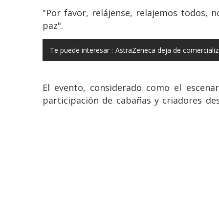
"Por favor, relájense, relajemos todos, 
paz".
Te puede interesar :
AstraZeneca deja de comercializ
El evento, considerado como el escenar
participación de cabañas y criadores de