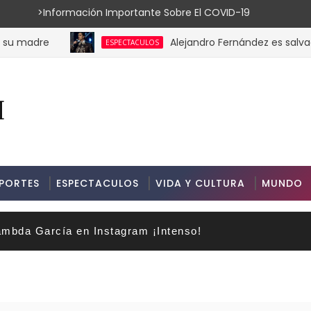
ión Importante Sobre El COVID-19
e
Alejandro Fernández es salvado por s
ESPECTACULOS
PORTES
ESPECTACULOS
VIDA Y CULTURA
MUNDO
mbda García en Instagram ¡Intenso!