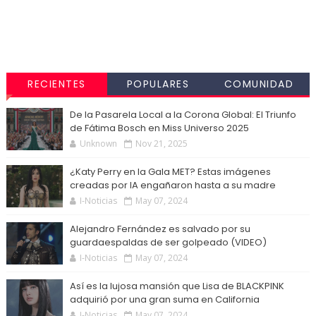
RECIENTES
POPULARES
COMUNIDAD
De la Pasarela Local a la Corona Global: El Triunfo
de Fátima Bosch en Miss Universo 2025
Unknown
Nov 21, 2025
¿Katy Perry en la Gala MET? Estas imágenes
creadas por IA engañaron hasta a su madre
I-Noticias
May 07, 2024
Alejandro Fernández es salvado por su
guardaespaldas de ser golpeado (VIDEO)
I-Noticias
May 07, 2024
Así es la lujosa mansión que Lisa de BLACKPINK
adquirió por una gran suma en California
I-Noticias
May 07, 2024