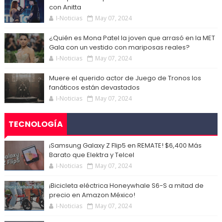
con Anitta
I-Noticias
May 07, 2024
¿Quién es Mona Patel la joven que arrasó en la MET
Gala con un vestido con mariposas reales?
I-Noticias
May 07, 2024
Muere el querido actor de Juego de Tronos los
fanáticos están devastados
I-Noticias
May 07, 2024
TECNOLOGÍA
¡Samsung Galaxy Z Flip5 en REMATE! $6,400 Más
Barato que Elektra y Telcel
I-Noticias
May 07, 2024
¡Bicicleta eléctrica Honeywhale S6-S a mitad de
precio en Amazon México!
I-Noticias
May 07, 2024