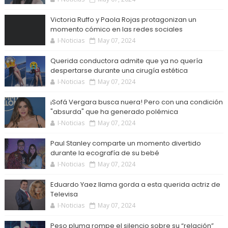
Victoria Ruffo y Paola Rojas protagonizan un
momento cómico en las redes sociales
I-Noticias
May 07, 2024
Querida conductora admite que ya no quería
despertarse durante una cirugía estética
I-Noticias
May 07, 2024
¡Sofá Vergara busca nuera! Pero con una condición
"absurda" que ha generado polémica
I-Noticias
May 07, 2024
Paul Stanley comparte un momento divertido
durante la ecografía de su bebé
I-Noticias
May 07, 2024
Eduardo Yaez llama gorda a esta querida actriz de
Televisa
I-Noticias
May 07, 2024
Peso pluma rompe el silencio sobre su “relación”