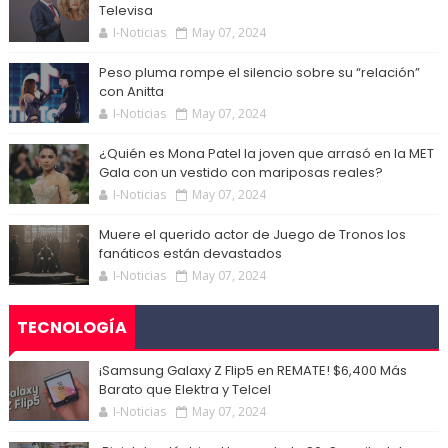
Televisa
I-Noticias
May 07, 2024
Peso pluma rompe el silencio sobre su “relación”
con Anitta
I-Noticias
May 07, 2024
¿Quién es Mona Patel la joven que arrasó en la MET
Gala con un vestido con mariposas reales?
I-Noticias
May 07, 2024
Muere el querido actor de Juego de Tronos los
fanáticos están devastados
I-Noticias
May 07, 2024
TECNOLOGÍA
¡Samsung Galaxy Z Flip5 en REMATE! $6,400 Más
Barato que Elektra y Telcel
I-Noticias
May 07, 2024