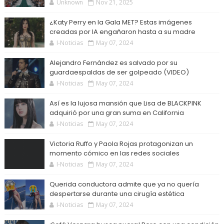
Unknown
Nov 21, 2025
¿Katy Perry en la Gala MET? Estas imágenes
creadas por IA engañaron hasta a su madre
I-Noticias
May 07, 2024
Alejandro Fernández es salvado por su
guardaespaldas de ser golpeado (VIDEO)
I-Noticias
May 07, 2024
Así es la lujosa mansión que Lisa de BLACKPINK
adquirió por una gran suma en California
I-Noticias
May 07, 2024
Victoria Ruffo y Paola Rojas protagonizan un
momento cómico en las redes sociales
I-Noticias
May 07, 2024
Querida conductora admite que ya no quería
despertarse durante una cirugía estética
I-Noticias
May 07, 2024