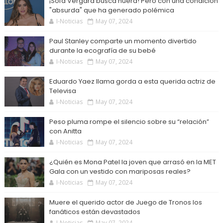
¡Sofá Vergara busca nuera! Pero con una condición
"absurda" que ha generado polémica
I-Noticias
May 07, 2024
Paul Stanley comparte un momento divertido
durante la ecografía de su bebé
I-Noticias
May 07, 2024
Eduardo Yaez llama gorda a esta querida actriz de
Televisa
I-Noticias
May 07, 2024
Peso pluma rompe el silencio sobre su “relación”
con Anitta
I-Noticias
May 07, 2024
¿Quién es Mona Patel la joven que arrasó en la MET
Gala con un vestido con mariposas reales?
I-Noticias
May 07, 2024
Muere el querido actor de Juego de Tronos los
fanáticos están devastados
I-Noticias
May 07, 2024