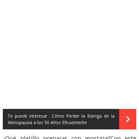
Te puede interesar :
Cómo Perder la Barriga de la
Menopausia a los 50 Años Eficazmente
¿Qué platillo preparar con mostaza?Con este