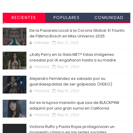
RECIENTES
POPULARES
COMUNIDAD
De la Pasarela Local a la Corona Global: El Triunfo
de Fátima Bosch en Miss Universo 2025
Unknown
Nov 21, 2025
¿Katy Perry en la Gala MET? Estas imágenes
creadas por IA engañaron hasta a su madre
I-Noticias
May 07, 2024
Alejandro Fernández es salvado por su
guardaespaldas de ser golpeado (VIDEO)
I-Noticias
May 07, 2024
Así es la lujosa mansión que Lisa de BLACKPINK
adquirió por una gran suma en California
I-Noticias
May 07, 2024
Victoria Ruffo y Paola Rojas protagonizan un
momento cómico en las redes sociales