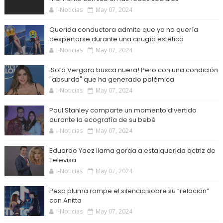
I-Noticias
May 07, 2024
Querida conductora admite que ya no quería
despertarse durante una cirugía estética
I-Noticias
May 07, 2024
¡Sofá Vergara busca nuera! Pero con una condición
"absurda" que ha generado polémica
I-Noticias
May 07, 2024
Paul Stanley comparte un momento divertido
durante la ecografía de su bebé
I-Noticias
May 07, 2024
Eduardo Yaez llama gorda a esta querida actriz de
Televisa
I-Noticias
May 07, 2024
Peso pluma rompe el silencio sobre su “relación”
con Anitta
I-Noticias
May 07, 2024