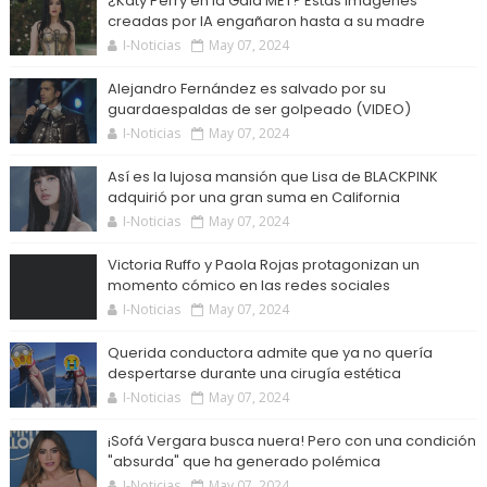
¿Katy Perry en la Gala MET? Estas imágenes
creadas por IA engañaron hasta a su madre
I-Noticias
May 07, 2024
Alejandro Fernández es salvado por su
guardaespaldas de ser golpeado (VIDEO)
I-Noticias
May 07, 2024
Así es la lujosa mansión que Lisa de BLACKPINK
adquirió por una gran suma en California
I-Noticias
May 07, 2024
Victoria Ruffo y Paola Rojas protagonizan un
momento cómico en las redes sociales
I-Noticias
May 07, 2024
Querida conductora admite que ya no quería
despertarse durante una cirugía estética
I-Noticias
May 07, 2024
¡Sofá Vergara busca nuera! Pero con una condición
"absurda" que ha generado polémica
I-Noticias
May 07, 2024