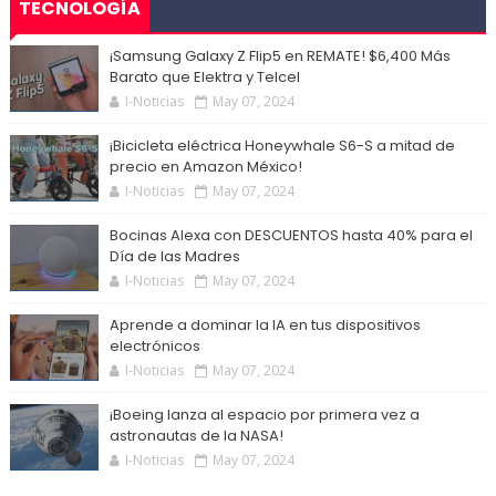
TECNOLOGÍA
¡Samsung Galaxy Z Flip5 en REMATE! $6,400 Más
Barato que Elektra y Telcel
I-Noticias
May 07, 2024
¡Bicicleta eléctrica Honeywhale S6-S a mitad de
precio en Amazon México!
I-Noticias
May 07, 2024
Bocinas Alexa con DESCUENTOS hasta 40% para el
Día de las Madres
I-Noticias
May 07, 2024
Aprende a dominar la IA en tus dispositivos
electrónicos
I-Noticias
May 07, 2024
¡Boeing lanza al espacio por primera vez a
astronautas de la NASA!
I-Noticias
May 07, 2024