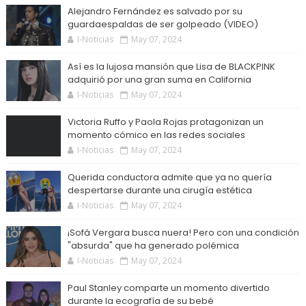
Alejandro Fernández es salvado por su
guardaespaldas de ser golpeado (VIDEO)
I-Noticias
May 07, 2024
Así es la lujosa mansión que Lisa de BLACKPINK
adquirió por una gran suma en California
I-Noticias
May 07, 2024
Victoria Ruffo y Paola Rojas protagonizan un
momento cómico en las redes sociales
I-Noticias
May 07, 2024
Querida conductora admite que ya no quería
despertarse durante una cirugía estética
I-Noticias
May 07, 2024
¡Sofá Vergara busca nuera! Pero con una condición
"absurda" que ha generado polémica
I-Noticias
May 07, 2024
Paul Stanley comparte un momento divertido
durante la ecografía de su bebé