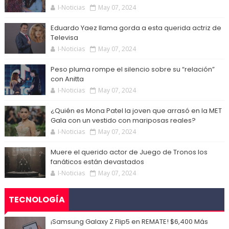
I-Noticias
May 07, 2024
Eduardo Yaez llama gorda a esta querida actriz de
Televisa
I-Noticias
May 07, 2024
Peso pluma rompe el silencio sobre su “relación”
con Anitta
I-Noticias
May 07, 2024
¿Quién es Mona Patel la joven que arrasó en la MET
Gala con un vestido con mariposas reales?
I-Noticias
May 07, 2024
Muere el querido actor de Juego de Tronos los
fanáticos están devastados
I-Noticias
May 07, 2024
TECNOLOGÍA
¡Samsung Galaxy Z Flip5 en REMATE! $6,400 Más