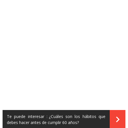
Te puede interesar :
¿Cuáles son los hábitos que
debes hacer antes de cumplir 60 años?