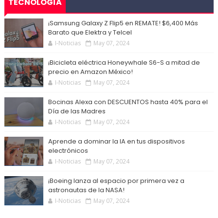
TECNOLOGÍA
¡Samsung Galaxy Z Flip5 en REMATE! $6,400 Más
Barato que Elektra y Telcel
I-Noticias
May 07, 2024
¡Bicicleta eléctrica Honeywhale S6-S a mitad de
precio en Amazon México!
I-Noticias
May 07, 2024
Bocinas Alexa con DESCUENTOS hasta 40% para el
Día de las Madres
I-Noticias
May 07, 2024
Aprende a dominar la IA en tus dispositivos
electrónicos
I-Noticias
May 07, 2024
¡Boeing lanza al espacio por primera vez a
astronautas de la NASA!
I-Noticias
May 07, 2024