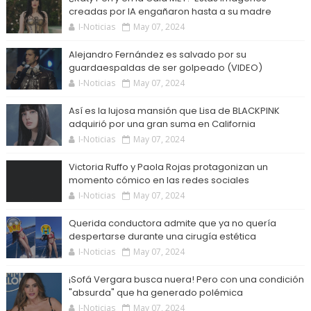
creadas por IA engañaron hasta a su madre
I-Noticias
May 07, 2024
Alejandro Fernández es salvado por su
guardaespaldas de ser golpeado (VIDEO)
I-Noticias
May 07, 2024
Así es la lujosa mansión que Lisa de BLACKPINK
adquirió por una gran suma en California
I-Noticias
May 07, 2024
Victoria Ruffo y Paola Rojas protagonizan un
momento cómico en las redes sociales
I-Noticias
May 07, 2024
Querida conductora admite que ya no quería
despertarse durante una cirugía estética
I-Noticias
May 07, 2024
¡Sofá Vergara busca nuera! Pero con una condición
"absurda" que ha generado polémica
I-Noticias
May 07, 2024