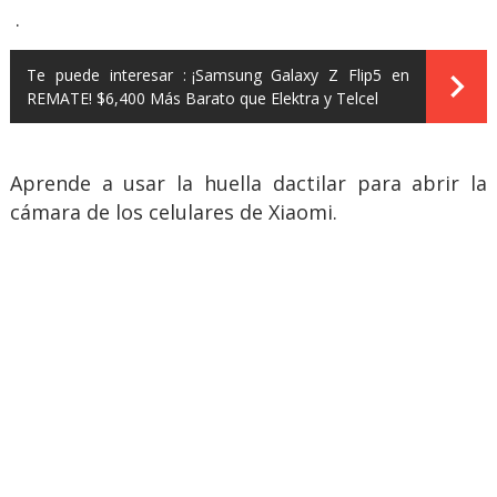
.
Te puede interesar :
¡Samsung Galaxy Z Flip5 en
REMATE! $6,400 Más Barato que Elektra y Telcel
Aprende a usar la huella dactilar para abrir la
cámara de los celulares de Xiaomi.