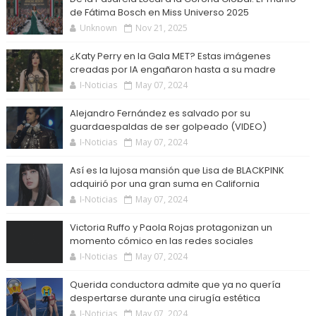
de Fátima Bosch en Miss Universo 2025
Unknown
Nov 21, 2025
¿Katy Perry en la Gala MET? Estas imágenes
creadas por IA engañaron hasta a su madre
I-Noticias
May 07, 2024
Alejandro Fernández es salvado por su
guardaespaldas de ser golpeado (VIDEO)
I-Noticias
May 07, 2024
Así es la lujosa mansión que Lisa de BLACKPINK
adquirió por una gran suma en California
I-Noticias
May 07, 2024
Victoria Ruffo y Paola Rojas protagonizan un
momento cómico en las redes sociales
I-Noticias
May 07, 2024
Querida conductora admite que ya no quería
despertarse durante una cirugía estética
I-Noticias
May 07, 2024