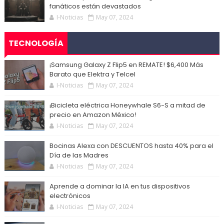
fanáticos están devastados
I-Noticias
May 07, 2024
TECNOLOGÍA
¡Samsung Galaxy Z Flip5 en REMATE! $6,400 Más
Barato que Elektra y Telcel
I-Noticias
May 07, 2024
¡Bicicleta eléctrica Honeywhale S6-S a mitad de
precio en Amazon México!
I-Noticias
May 07, 2024
Bocinas Alexa con DESCUENTOS hasta 40% para el
Día de las Madres
I-Noticias
May 07, 2024
Aprende a dominar la IA en tus dispositivos
electrónicos
I-Noticias
May 07, 2024