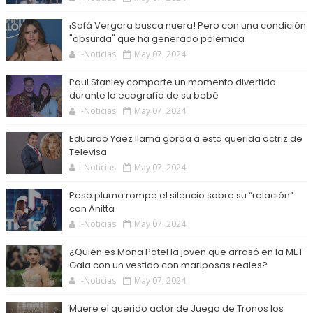
¡Sofá Vergara busca nuera! Pero con una condición
"absurda" que ha generado polémica
I-Noticias
May 07, 2024
Paul Stanley comparte un momento divertido
durante la ecografía de su bebé
I-Noticias
May 07, 2024
Eduardo Yaez llama gorda a esta querida actriz de
Televisa
I-Noticias
May 07, 2024
Peso pluma rompe el silencio sobre su “relación”
con Anitta
I-Noticias
May 07, 2024
¿Quién es Mona Patel la joven que arrasó en la MET
Gala con un vestido con mariposas reales?
I-Noticias
May 07, 2024
Muere el querido actor de Juego de Tronos los