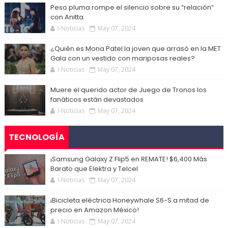
Peso pluma rompe el silencio sobre su “relación”
con Anitta
I-Noticias
May 07, 2024
¿Quién es Mona Patel la joven que arrasó en la MET
Gala con un vestido con mariposas reales?
I-Noticias
May 07, 2024
Muere el querido actor de Juego de Tronos los
fanáticos están devastados
I-Noticias
May 07, 2024
TECNOLOGÍA
¡Samsung Galaxy Z Flip5 en REMATE! $6,400 Más
Barato que Elektra y Telcel
I-Noticias
May 07, 2024
¡Bicicleta eléctrica Honeywhale S6-S a mitad de
precio en Amazon México!
I-Noticias
May 07, 2024