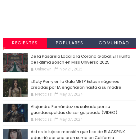
RECIENTES
POPULARES
COMUNIDAD
De la Pasarela Local a la Corona Global: El Triunfo
de Fátima Bosch en Miss Universo 2025
Unknown
Nov 21, 2025
¿Katy Perry en la Gala MET? Estas imágenes
creadas por IA engañaron hasta a su madre
I-Noticias
May 07, 2024
Alejandro Fernández es salvado por su
guardaespaldas de ser golpeado (VIDEO)
I-Noticias
May 07, 2024
Así es la lujosa mansión que Lisa de BLACKPINK
adquirió por una gran suma en California