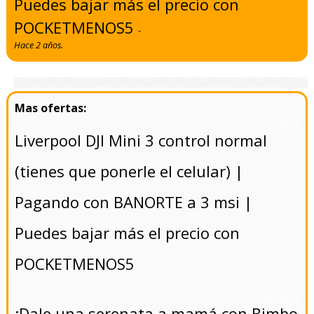
Puedes bajar más el precio con
POCKETMENOS5
-
Hace 2 años.
- 5/8/2024
Liverpool DJI Mini 3 control normal
(tienes que ponerle el celular) |
Pagando con BANORTE a 3 msi |
Puedes bajar más el precio con
POCKETMENOS5
- 5/8/2024
¡Dale una serenata a mamá con Bimbo