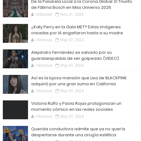
De la Pasarela Local a la Corona Global: El Triunfo
de Fátima Bosch en Miss Universo 2025
Unknown
Nov 21, 2025
¿Katy Perry en la Gala MET? Estas imágenes
creadas por IA engañaron hasta a su madre
I-Noticias
May 07, 2024
Alejandro Fernández es salvado por su
guardaespaldas de ser golpeado (VIDEO)
I-Noticias
May 07, 2024
Así es la lujosa mansión que Lisa de BLACKPINK
adquirió por una gran suma en California
I-Noticias
May 07, 2024
Victoria Ruffo y Paola Rojas protagonizan un
momento cómico en las redes sociales
I-Noticias
May 07, 2024
Querida conductora admite que ya no quería
despertarse durante una cirugía estética