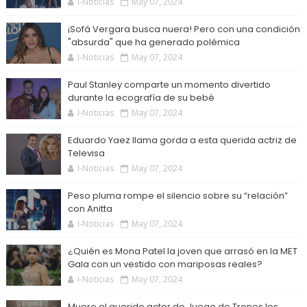
I-Noticias
May 07, 2024
¡Sofá Vergara busca nuera! Pero con una condición
"absurda" que ha generado polémica
I-Noticias
May 07, 2024
Paul Stanley comparte un momento divertido
durante la ecografía de su bebé
I-Noticias
May 07, 2024
Eduardo Yaez llama gorda a esta querida actriz de
Televisa
I-Noticias
May 07, 2024
Peso pluma rompe el silencio sobre su “relación”
con Anitta
I-Noticias
May 07, 2024
¿Quién es Mona Patel la joven que arrasó en la MET
Gala con un vestido con mariposas reales?
I-Noticias
May 07, 2024
Muere el querido actor de Juego de Tronos los