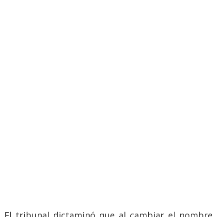
El tribunal dictaminó que al cambiar el nombre