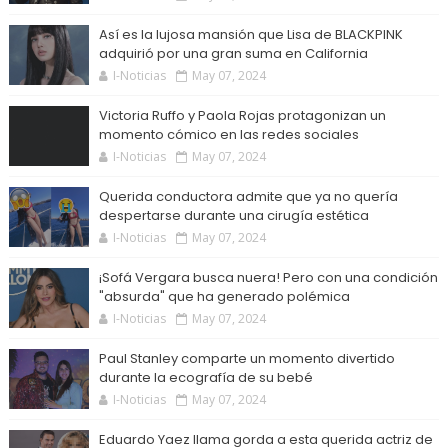
Así es la lujosa mansión que Lisa de BLACKPINK
adquirió por una gran suma en California
I-Noticias
May 07, 2024
Victoria Ruffo y Paola Rojas protagonizan un
momento cómico en las redes sociales
I-Noticias
May 07, 2024
Querida conductora admite que ya no quería
despertarse durante una cirugía estética
I-Noticias
May 07, 2024
¡Sofá Vergara busca nuera! Pero con una condición
"absurda" que ha generado polémica
I-Noticias
May 07, 2024
Paul Stanley comparte un momento divertido
durante la ecografía de su bebé
I-Noticias
May 07, 2024
Eduardo Yaez llama gorda a esta querida actriz de