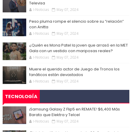
Televisa
I-Noticias
May 07, 2024
Peso pluma rompe el silencio sobre su “relación”
con Anitta
I-Noticias
May 07, 2024
¿Quién es Mona Patel la joven que arrasó en la MET
Gala con un vestido con mariposas reales?
I-Noticias
May 07, 2024
Muere el querido actor de Juego de Tronos los
fanáticos están devastados
I-Noticias
May 07, 2024
TECNOLOGÍA
¡Samsung Galaxy Z Flip5 en REMATE! $6,400 Más
Barato que Elektra y Telcel
I-Noticias
May 07, 2024