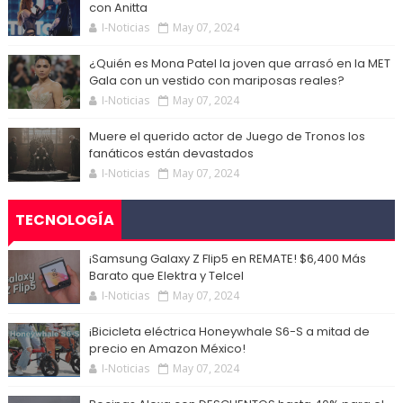
con Anitta
I-Noticias
May 07, 2024
¿Quién es Mona Patel la joven que arrasó en la MET
Gala con un vestido con mariposas reales?
I-Noticias
May 07, 2024
Muere el querido actor de Juego de Tronos los
fanáticos están devastados
I-Noticias
May 07, 2024
TECNOLOGÍA
¡Samsung Galaxy Z Flip5 en REMATE! $6,400 Más
Barato que Elektra y Telcel
I-Noticias
May 07, 2024
¡Bicicleta eléctrica Honeywhale S6-S a mitad de
precio en Amazon México!
I-Noticias
May 07, 2024