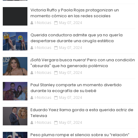
Victoria Ruffo y Paola Rojas protagonizan un
momento cómico en las redes sociales
I-Noticias
May 07, 2024
Querida conductora admite que ya no quería
despertarse durante una cirugía estética
I-Noticias
May 07, 2024
¡Sofá Vergara busca nuera! Pero con una condición
"absurda" que ha generado polémica
I-Noticias
May 07, 2024
Paul Stanley comparte un momento divertido
durante la ecografía de su bebé
I-Noticias
May 07, 2024
Eduardo Yaez llama gorda a esta querida actriz de
Televisa
I-Noticias
May 07, 2024
Peso pluma rompe el silencio sobre su “relación”