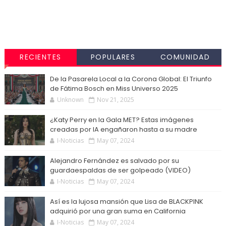
RECIENTES
POPULARES
COMUNIDAD
De la Pasarela Local a la Corona Global: El Triunfo
de Fátima Bosch en Miss Universo 2025
Unknown
Nov 21, 2025
¿Katy Perry en la Gala MET? Estas imágenes
creadas por IA engañaron hasta a su madre
I-Noticias
May 07, 2024
Alejandro Fernández es salvado por su
guardaespaldas de ser golpeado (VIDEO)
I-Noticias
May 07, 2024
Así es la lujosa mansión que Lisa de BLACKPINK
adquirió por una gran suma en California
I-Noticias
May 07, 2024