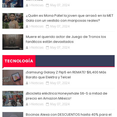
I-Noticias
May 07, 2024
¿Quién es Mona Patel la joven que arrasó en la MET
Gala con un vestido con mariposas reales?
I-Noticias
May 07, 2024
Muere el querido actor de Juego de Tronos los
fanáticos están devastados
I-Noticias
May 07, 2024
TECNOLOGÍA
¡Samsung Galaxy Z Flip5 en REMATE! $6,400 Más
Barato que Elektra y Telcel
I-Noticias
May 07, 2024
¡Bicicleta eléctrica Honeywhale S6-S a mitad de
precio en Amazon México!
I-Noticias
May 07, 2024
Bocinas Alexa con DESCUENTOS hasta 40% para el