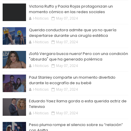
Victoria Ruffo y Paola Rojas protagonizan un
momento cómico en las redes sociales
I-Noticias
May 07, 2024
Querida conductora admite que ya no quería
despertarse durante una cirugía estética
I-Noticias
May 07, 2024
¡Sofá Vergara busca nuera! Pero con una condición
"absurda" que ha generado polémica
I-Noticias
May 07, 2024
Paul Stanley comparte un momento divertido
durante la ecografía de su bebé
I-Noticias
May 07, 2024
Eduardo Yaez llama gorda a esta querida actriz de
Televisa
I-Noticias
May 07, 2024
Peso pluma rompe el silencio sobre su “relación”
con Anitta