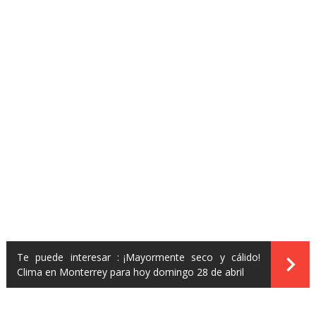
Te puede interesar :
¡Mayormente seco y cálido!
Clima en Monterrey para hoy domingo 28 de abril