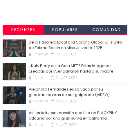
RECIENTES
POPULARES
COMUNIDAD
De la Pasarela Local a la Corona Global: El Triunfo
de Fátima Bosch en Miss Universo 2025
Unknown
Nov 21, 2025
¿Katy Perry en la Gala MET? Estas imágenes
creadas por IA engañaron hasta a su madre
I-Noticias
May 07, 2024
Alejandro Fernández es salvado por su
guardaespaldas de ser golpeado (VIDEO)
I-Noticias
May 07, 2024
Así es la lujosa mansión que Lisa de BLACKPINK
adquirió por una gran suma en California
I-Noticias
May 07, 2024